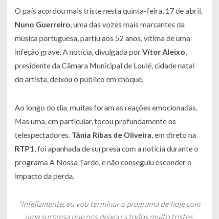
O país acordou mais triste nesta quinta-feira, 17 de abril.
Nuno Guerreiro
, uma das vozes mais marcantes da
música portuguesa, partiu aos 52 anos, vítima de uma
infeção grave. A notícia, divulgada por
Vítor Aleixo
,
presidente da Câmara Municipal de Loulé, cidade natal
do artista, deixou o público em choque.
Ao longo do dia, muitas foram as reações emocionadas.
Mas uma, em particular, tocou profundamente os
telespectadores.
Tânia Ribas de Oliveira
, em direto na
RTP1
, foi apanhada de surpresa com a notícia durante o
programa
A Nossa Tarde
, e não conseguiu esconder o
impacto da perda.
“Infelizmente, eu vou terminar o programa de hoje com
uma surpresa que nos deixou a todos muito tristes,