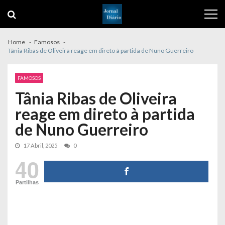
Skip
Skip
to
to
navigation
content
Home
Famosos
Tânia Ribas de Oliveira reage em direto à partida de Nuno Guerreiro
FAMOSOS
Tânia Ribas de Oliveira
reage em direto à partida
de Nuno Guerreiro
17 Abril, 2025
0
40
Partilhas