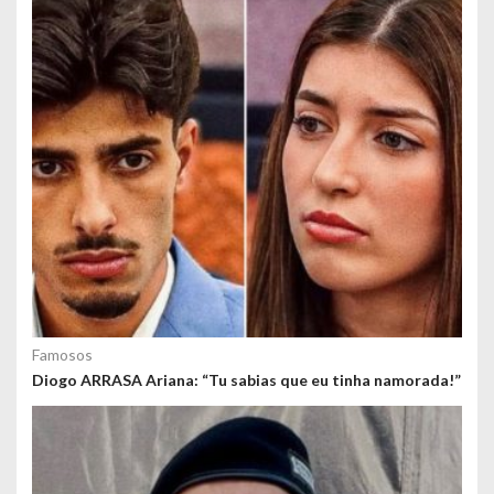
o
s
Famosos
Diogo ARRASA Ariana: “Tu sabias que eu tinha namorada!”