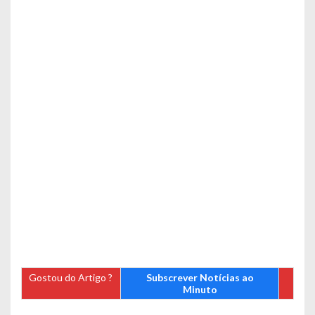
Gostou do Artigo ?
Subscrever Notícias ao
Minuto