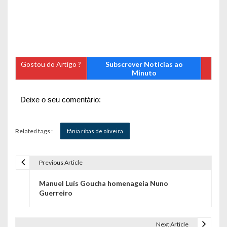
Gostou do Artigo ?
Subscrever Notícias ao
Minuto
Deixe o seu comentário:
Related tags :
tânia ribas de oliveira
Previous Article
N
Manuel Luís Goucha homenageia Nuno
a
Guerreiro
v
e
Next Article