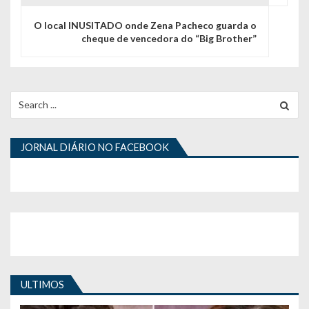
g
O local INUSITADO onde Zena Pacheco guarda o
cheque de vencedora do “Big Brother”
a
ç
ã
Search
for:
o
d
JORNAL DIÁRIO NO FACEBOOK
e
a
r
t
i
ULTIMOS
g