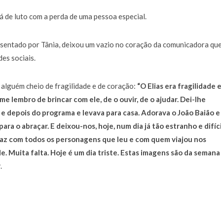
a de 400 euros POR DIA enquanto comentador na TVI
30 JANEIRO, 2026
á de luto com a perda de uma pessoa especial.
resentado por Tânia, deixou um vazio no coração da comunicadora qu
es sociais.
alguém cheio de fragilidade e de coração:
“O Elias era fragilidade 
e lembro de brincar com ele, de o ouvir, de o ajudar. Dei-lhe
es e depois do programa e levava para casa. Adorava o João Baião e
ara o abraçar. E deixou-nos, hoje, num dia já tão estranho e difíci
paz com todos os personagens que leu e com quem viajou nos
de. Muita falta. Hoje é um dia triste. Estas imagens são da semana
.