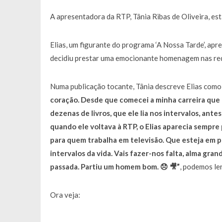
Francisco Monteiro GASTAVA cerc
A apresentadora da RTP, Tânia Ribas de Oliveira, est
Elias, um figurante do programa ‘A Nossa Tarde’, ap
decidiu prestar uma emocionante homenagem nas red
Numa publicação tocante, Tânia descreve Elias como 
coração. Desde que comecei a minha carreira que m
dezenas de livros, que ele lia nos intervalos, ant
quando ele voltava à RTP, o Elias aparecia sempre p
para quem trabalha em televisão. Que esteja em 
intervalos da vida. Vais fazer-nos falta, alma gran
passada. Partiu um homem bom. 😞 🎥”
, podemos ler
Ora veja: