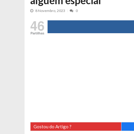
alguém especial
Tânia Laranjo protagoniza novo mo
8 Novembro, 2023
0
Cristina Ferreira faz aviso sério sob
46
Aproximação? Margarida Corceiro “v
Grávida? Noélia Pereira faz revelaç
Partilhas
Catarina Miranda critica trabalho
Andrea Soares revela que esteve gr
Maria Botelho Moniz coloca ‘pontos
Sara Santos fica em “pânico” durant
Filipe Delgado volta a imitar o inst
Gonçalo Quinaz CRITICA “dança” d
Catarina Miranda revela “cachet” ap
PSP já tomou medidas em relação a
Inês e Dylan divertem fãs com vídeo
Diogo ARRASA Ariana: “Tu sabias q
Gostou do Artigo ?
Nem vai acreditar na atual profissã