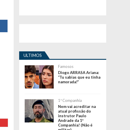
ULTIMOS
Famosos
Diogo ARRASA Ariana:
“Tu sabias que eu tinha
namorada!”
1ª Companhia
Nem vai acreditar na
atual profissão do
instrutor Paulo
Andrade da 1ª
Companhia! (Não é
militar)