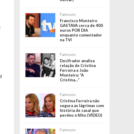
Famosos
Francisco Monteiro
GASTAVA cerca de 400
e
euros POR DIA
enquanto comentador
na TVI
e
Famosos
Decifrador analisa
relação de Cristina
Ferreira e João
Monteiro: “A
l
Cristina…”
Famosos
Cristina Ferreira não
segura as lágrimas com
história de casal que
perdeu o filho (VÍDEO)
Famosos