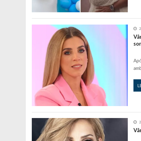
2
Vân
so
Apó
amb
L
2
Vâ