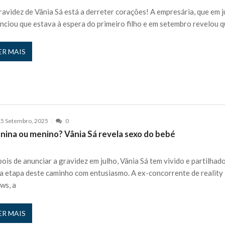
ravidez de Vânia Sá está a derreter corações! A empresária, que em j
nciou que estava à espera do primeiro filho e em setembro revelou q
ER MAIS
5 Setembro, 2025
0
nina ou menino? Vânia Sá revela sexo do bebé
ois de anunciar a gravidez em julho, Vânia Sá tem vivido e partilhad
a etapa deste caminho com entusiasmo. A ex-concorrente de reality
ws, a
ER MAIS