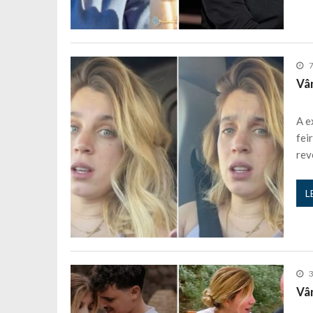
Vân
A e
fei
rev
L
3
Vâ