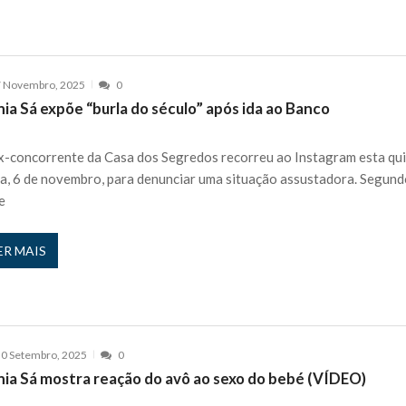
7 Novembro, 2025
0
ia Sá expõe “burla do século” após ida ao Banco
x-concorrente da Casa dos Segredos recorreu ao Instagram esta qu
ra, 6 de novembro, para denunciar uma situação assustadora. Segun
e
ER MAIS
0 Setembro, 2025
0
nia Sá mostra reação do avô ao sexo do bebé (VÍDEO)