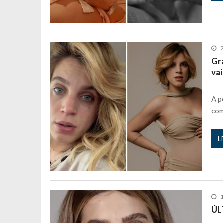
Grá
vai
A p
com
L
ÚL