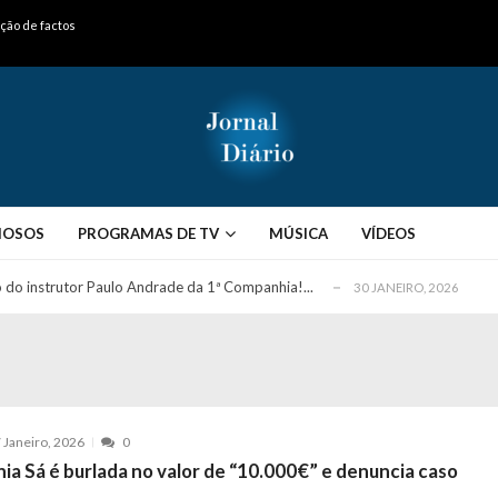
ação de factos
ós entrevista polémica a Flávio Furtado...
25 JANEIRO, 2026
o homem que pegou fogo à estátua de Cristiano R...
25 JANEIRO, 2026
 hilariante
24 JANEIRO, 2026
MOSOS
PROGRAMAS DE TV
MÚSICA
VÍDEOS
ue eu tinha namorada!”
24 MARÇO, 2026
o do instrutor Paulo Andrade da 1ª Companhia!...
30 JANEIRO, 2026
a de 400 euros POR DIA enquanto comentador na TVI
30 JANEIRO, 2026
na Ferreira e João Monteiro: “A CristinaR...
30 JANEIRO, 2026
mas com história de casal que perdeu o filh...
30 JANEIRO, 2026
eto com vídeo da sua vida
30 JANEIRO, 2026
 Janeiro, 2026
0
apanhado em flagrante pelo instrutor (VÍDEO)...
30 JANEIRO, 2026
ia Sá é burlada no valor de “10.000€” e denuncia caso
mento viral em direto
30 JANEIRO, 2026