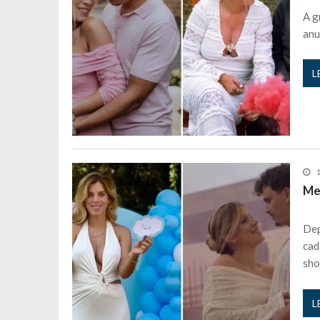
A g
anu
L
1
Me
Dep
cad
sho
L