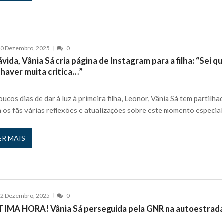
20 Dezembro, 2025
0
vida, Vânia Sá cria página de Instagram para a filha: “Sei q
 haver muita critica…”
oucos dias de dar à luz à primeira filha, Leonor, Vânia Sá tem partilha
 os fãs várias reflexões e atualizações sobre este momento especial
ER MAIS
12 Dezembro, 2025
0
TIMA HORA! Vânia Sá perseguida pela GNR na autoestrad