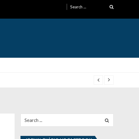
Search
for:
Search
for: