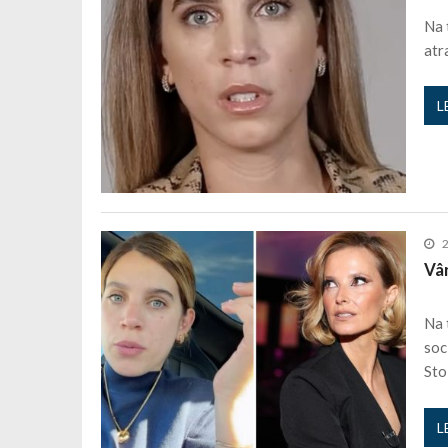
Na 
atr
L
Vân
Na 
soc
Sto
L