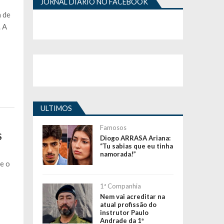
JORNAL DIÁRIO NO FACEBOOK
a de
. A
ULTIMOS
Famosos
S
Diogo ARRASA Ariana:
“Tu sabias que eu tinha
namorada!”
 e o
1ª Companhia
Nem vai acreditar na
atual profissão do
instrutor Paulo
Andrade da 1ª