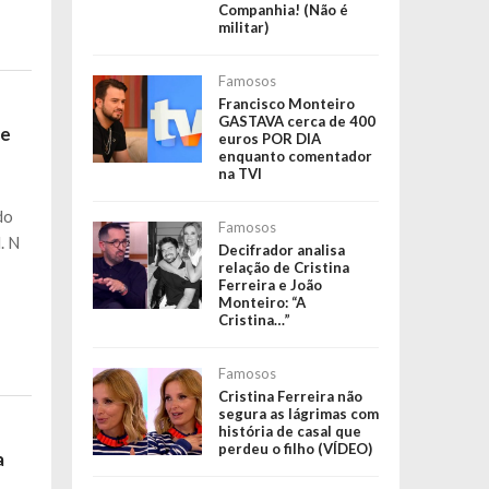
Companhia! (Não é
militar)
Famosos
Francisco Monteiro
GASTAVA cerca de 400
ue
euros POR DIA
enquanto comentador
na TVI
do
Famosos
. N
Decifrador analisa
relação de Cristina
Ferreira e João
Monteiro: “A
Cristina…”
Famosos
Cristina Ferreira não
segura as lágrimas com
história de casal que
perdeu o filho (VÍDEO)
a