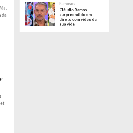
Famosos
fãs,
Cláudio Ramos
a da
surpreendido em
direto com vídeo da
sua vida
9’
s
ret