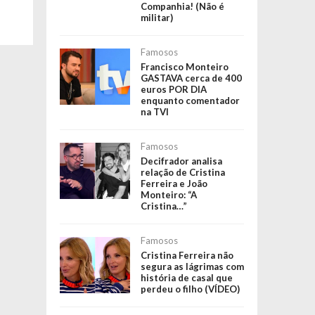
Companhia! (Não é
militar)
Famosos
Francisco Monteiro
GASTAVA cerca de 400
euros POR DIA
enquanto comentador
na TVI
Famosos
Decifrador analisa
relação de Cristina
Ferreira e João
Monteiro: “A
Cristina…”
Famosos
Cristina Ferreira não
segura as lágrimas com
história de casal que
perdeu o filho (VÍDEO)