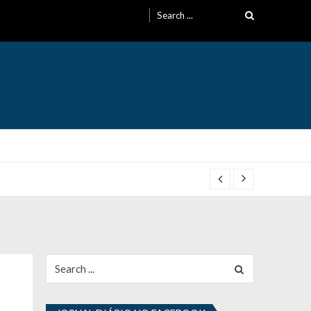
Search
for:
Search
for: