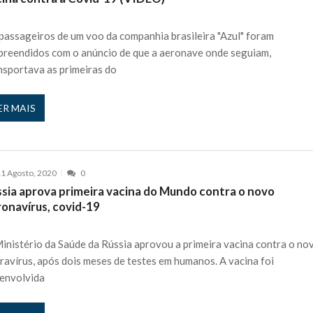
ávida cinco vezes e “Perdi todos…”
27 JANEIRO, 2026
 nos is’: “Ficou chateado comigo?”
27 JANEIRO, 2026
passageiros de um voo da companhia brasileira "Azul" foram
e exercício
27 JANEIRO, 2026
preendidos com o anúncio de que a aeronave onde seguiam,
rutor e é apanhado
27 JANEIRO, 2026
nsportava as primeiras do
e Cláudio Ramos: “É um atentado…”
25 JANEIRO, 2026
ER MAIS
ós entrevista polémica a Flávio Furtado...
25 JANEIRO, 2026
o homem que pegou fogo à estátua de Cristiano R...
25 JANEIRO, 2026
 hilariante
24 JANEIRO, 2026
ue eu tinha namorada!”
1 Agosto, 2020
0
24 MARÇO, 2026
ssia aprova primeira vacina do Mundo contra o novo
o do instrutor Paulo Andrade da 1ª Companhia!...
30 JANEIRO, 2026
ronavírus, covid-19
a de 400 euros POR DIA enquanto comentador na TVI
30 JANEIRO, 2026
inistério da Saúde da Rússia aprovou a primeira vacina contra o no
ravírus, após dois meses de testes em humanos. A vacina foi
envolvida