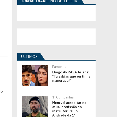
JORNAL DIÁRIO NO FACEBOOK
ULTIMOS
Famosos
Diogo ARRASA Ariana:
“Tu sabias que eu tinha
namorada!”
vo
1ª Companhia
Nem vai acreditar na
atual profissão do
instrutor Paulo
Andrade da 1ª