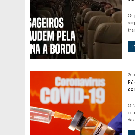
Andrea Soares revela que esteve gr
Maria Botelho Moniz coloca ‘pontos
Os 
Sara Santos fica em “pânico” durant
sur
Filipe Delgado volta a imitar o inst
tra
Gonçalo Quinaz CRITICA “dança” d
L
Catarina Miranda revela “cachet” ap
PSP já tomou medidas em relação a
Inês e Dylan divertem fãs com vídeo
Diogo ARRASA Ariana: “Tu sabias q
1
Rú
Nem vai acreditar na atual profissã
co
Francisco Monteiro GASTAVA cerc
O M
con
des