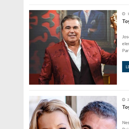
1
To
Jos
ele
Par
L
To
Nes