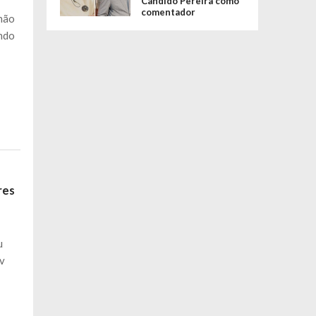
Cândido Pereira como
comentador
 não
ando
res
u
ev