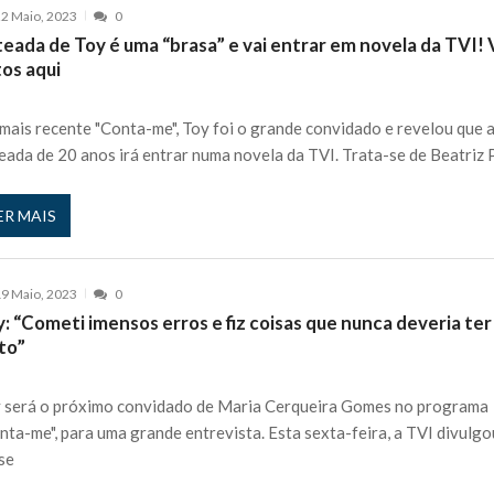
2 Maio, 2023
0
eada de Toy é uma “brasa” e vai entrar em novela da TVI! 
tos aqui
mais recente "Conta-me", Toy foi o grande convidado e revelou que 
eada de 20 anos irá entrar numa novela da TVI. Trata-se de Beatriz 
ER MAIS
9 Maio, 2023
0
: “Cometi imensos erros e fiz coisas que nunca deveria ter
to”
 será o próximo convidado de Maria Cerqueira Gomes no programa
nta-me", para uma grande entrevista. Esta sexta-feira, a TVI divulg
se