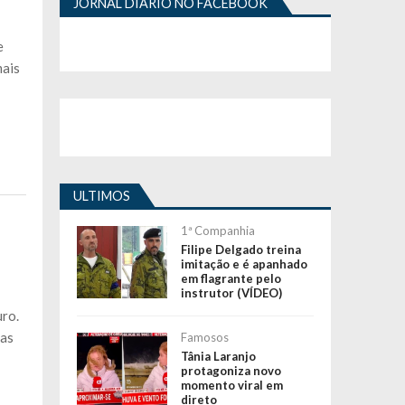
JORNAL DIÁRIO NO FACEBOOK
e
mais
ULTIMOS
1ª Companhia
Filipe Delgado treina
imitação e é apanhado
em flagrante pelo
instrutor (VÍDEO)
uro.
ias
Famosos
Tânia Laranjo
protagoniza novo
momento viral em
direto