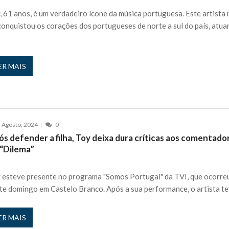
, 61 anos, é um verdadeiro ícone da música portuguesa. Este artista
conquistou os corações dos portugueses de norte a sul do país, atu
ER MAIS
 Agosto, 2024
0
s defender a filha, Toy deixa dura críticas aos comentado
 “Dilema”
 esteve presente no programa "Somos Portugal" da TVI, que ocorre
te domingo em Castelo Branco. Após a sua performance, o artista t
ER MAIS