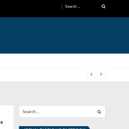
Search
for:
Search
for:
 e