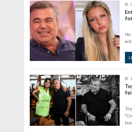
2
Ent
fo
No 
ent
L
1
Toy
fei
Toy
"Co
tea