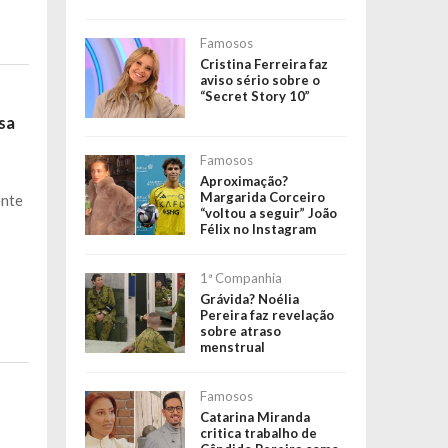
Famosos
Cristina Ferreira faz
aviso sério sobre o
“Secret Story 10”
sa
Famosos
Aproximação?
Margarida Corceiro
ente
“voltou a seguir” João
Félix no Instagram
1ª Companhia
Grávida? Noélia
Pereira faz revelação
sobre atraso
menstrual
Famosos
Catarina Miranda
critica trabalho de