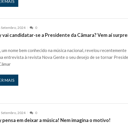
ER MAIS
 Setembro, 2024
0
y vai candidatar-se a Presidente da Câmara? Vem aí surpre
, um nome bem conhecido na música nacional, revelou recentemente
a entrevista à revista Nova Gente o seu desejo de se tornar Presid
Câmar
ER MAIS
 Setembro, 2024
0
y pensa em deixar a música! Nem imagina o motivo!