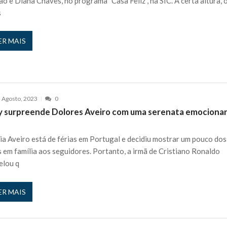
ão e Diana Chaves, no programa "Casa Feliz", na SIC. A certa altura, 
s
ER MAIS
 Agosto, 2023
0
y surpreende Dolores Aveiro com uma serenata emociona
ia Aveiro está de férias em Portugal e decidiu mostrar um pouco dos
s em família aos seguidores. Portanto, a irmã de Cristiano Ronaldo
elou q
ER MAIS