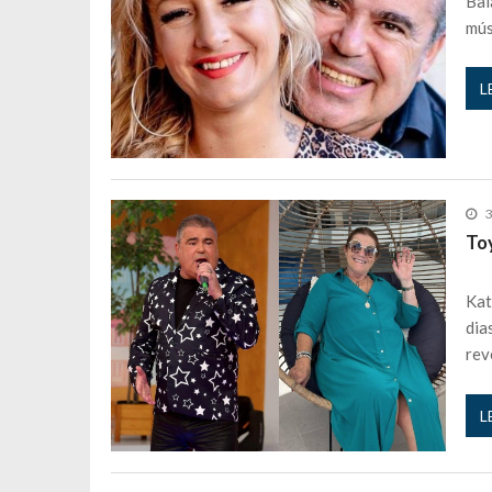
Bai
mú
L
3
To
Kat
dia
rev
L