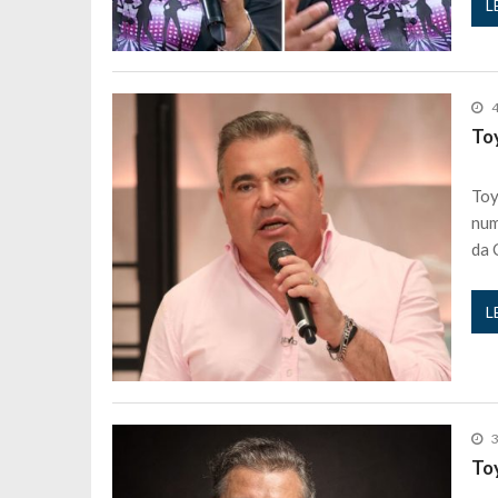
L
4
To
Toy
num
da 
L
3
To