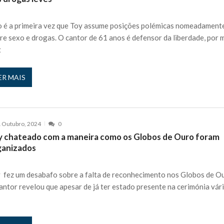
 nos is’: “Ficou chateado comigo?”
27 JANEIRO, 2026
e exercício
 é a primeira vez que Toy assume posições polémicas nomeadament
27 JANEIRO, 2026
re sexo e drogas. O cantor de 61 anos é defensor da liberdade, por 
rutor e é apanhado
27 JANEIRO, 2026
t
e Cláudio Ramos: “É um atentado…”
25 JANEIRO, 2026
ós entrevista polémica a Flávio Furtado...
25 JANEIRO, 2026
ER MAIS
o homem que pegou fogo à estátua de Cristiano R...
25 JANEIRO, 2026
 hilariante
24 JANEIRO, 2026
ue eu tinha namorada!”
24 MARÇO, 2026
 Outubro, 2024
0
o do instrutor Paulo Andrade da 1ª Companhia!...
30 JANEIRO, 2026
y chateado com a maneira como os Globos de Ouro foram
a de 400 euros POR DIA enquanto comentador na TVI
30 JANEIRO, 2026
ganizados
 fez um desabafo sobre a falta de reconhecimento nos Globos de O
antor revelou que apesar de já ter estado presente na cerimónia vár