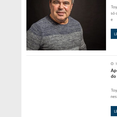
Toy
só 
e
L
5
Apó
do
Toy
nes
L