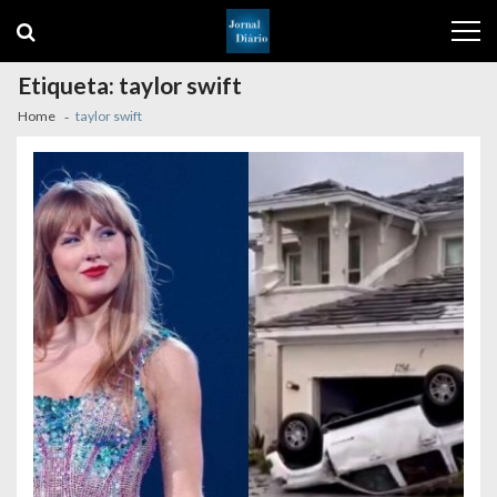
Skip
Skip
to
to
navigation
content
Etiqueta:
taylor swift
Home
taylor swift