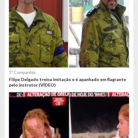
d
o
s
1ª Companhia
Filipe Delgado treina imitação e é apanhado em flagrante
pelo instrutor (VÍDEO)