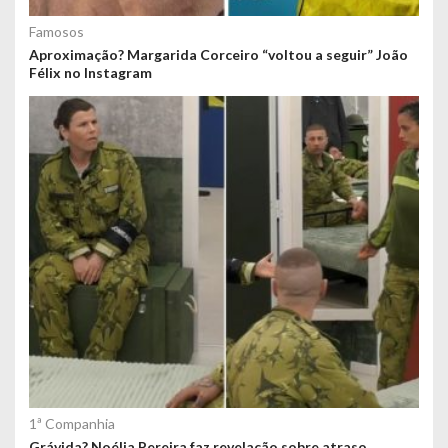
Famosos
Aproximação? Margarida Corceiro “voltou a seguir” João
Félix no Instagram
1ª Companhia
Grávida? Noélia Pereira faz revelação sobre atraso