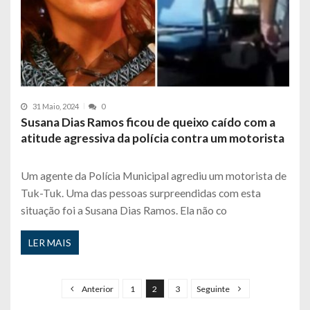
31 Maio, 2024
0
Susana Dias Ramos ficou de queixo caído com a
atitude agressiva da polícia contra um motorista
Um agente da Polícia Municipal agrediu um motorista de
Tuk-Tuk. Uma das pessoas surpreendidas com esta
situação foi a Susana Dias Ramos. Ela não co
LER MAIS
P
a
Anterior
1
2
3
Seguinte
g