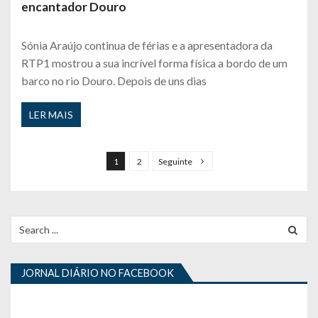
encantador Douro
Sónia Araújo continua de férias e a apresentadora da
RTP1 mostrou a sua incrível forma física a bordo de um
barco no rio Douro. Depois de uns dias
LER MAIS
P
a
1
2
Seguinte
g
i
n
Search
for:
a
ç
JORNAL DIÁRIO NO FACEBOOK
ã
o