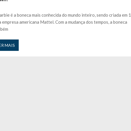
ávida cinco vezes e “Perdi todos…”
27 JANEIRO, 2026
 nos is’: “Ficou chateado comigo?”
27 JANEIRO, 2026
arbie é a boneca mais conhecida do mundo inteiro, sendo criada em 
e exercício
27 JANEIRO, 2026
a empresa americana Mattel. Com a mudança dos tempos, a boneca
rutor e é apanhado
27 JANEIRO, 2026
mbém
e Cláudio Ramos: “É um atentado…”
25 JANEIRO, 2026
ós entrevista polémica a Flávio Furtado...
25 JANEIRO, 2026
ER MAIS
o homem que pegou fogo à estátua de Cristiano R...
25 JANEIRO, 2026
 hilariante
24 JANEIRO, 2026
ue eu tinha namorada!”
24 MARÇO, 2026
o do instrutor Paulo Andrade da 1ª Companhia!...
30 JANEIRO, 2026
a de 400 euros POR DIA enquanto comentador na TVI
30 JANEIRO, 2026