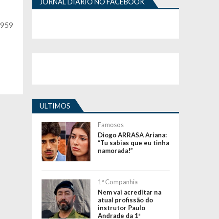
JORNAL DIÁRIO NO FACEBOOK
1959
ULTIMOS
Famosos
Diogo ARRASA Ariana:
“Tu sabias que eu tinha
namorada!”
1ª Companhia
Nem vai acreditar na
atual profissão do
instrutor Paulo
Andrade da 1ª