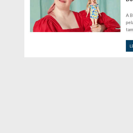
Andrea Soares revela que esteve gr
Maria Botelho Moniz coloca ‘pontos
A B
Sara Santos fica em “pânico” durant
pel
Filipe Delgado volta a imitar o inst
ta
Gonçalo Quinaz CRITICA “dança” d
Catarina Miranda revela “cachet” ap
L
PSP já tomou medidas em relação a
Inês e Dylan divertem fãs com vídeo
Diogo ARRASA Ariana: “Tu sabias q
Nem vai acreditar na atual profissã
Francisco Monteiro GASTAVA cerc