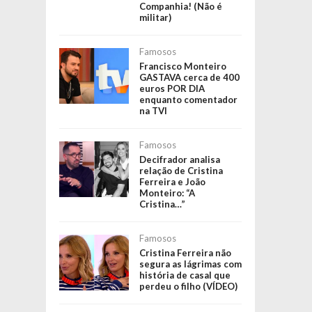
Companhia! (Não é
militar)
Famosos
Francisco Monteiro
GASTAVA cerca de 400
euros POR DIA
enquanto comentador
na TVI
Famosos
Decifrador analisa
relação de Cristina
Ferreira e João
Monteiro: “A
Cristina…”
Famosos
Cristina Ferreira não
segura as lágrimas com
história de casal que
perdeu o filho (VÍDEO)