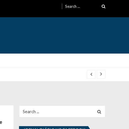
Search
for:
Search
for:
de