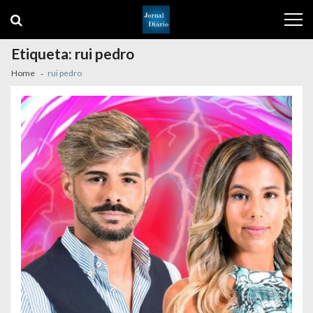
Skip
Skip
to
to
navigation
content
Etiqueta:
rui pedro
Home
rui pedro