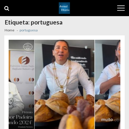
Skip
Skip
to
to
navigation
content
Etiqueta:
portuguesa
Home
portuguesa