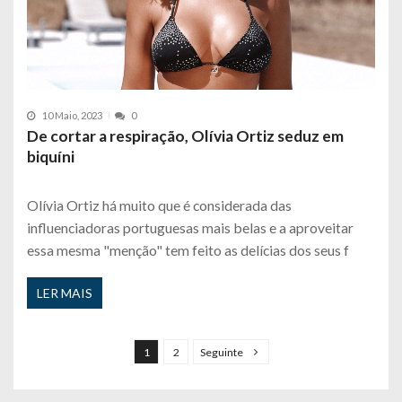
10 Maio, 2023
0
De cortar a respiração, Olívia Ortiz seduz em
biquíni
Olívia Ortiz há muito que é considerada das
influenciadoras portuguesas mais belas e a aproveitar
essa mesma "menção" tem feito as delícias dos seus f
LER MAIS
P
a
1
2
Seguinte
g
i