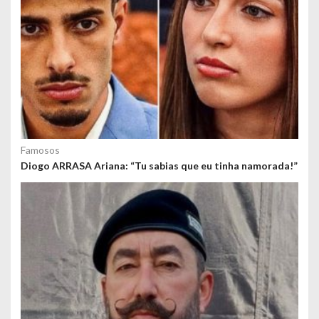
o
s
Famosos
Diogo ARRASA Ariana: “Tu sabias que eu tinha namorada!”