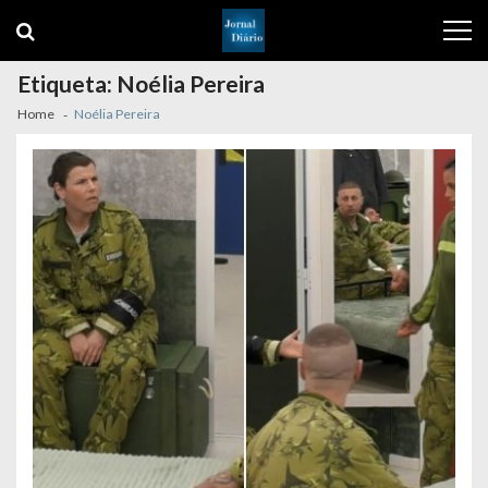
Skip
Skip
to
to
navigation
content
Etiqueta:
Noélia Pereira
Home
Noélia Pereira