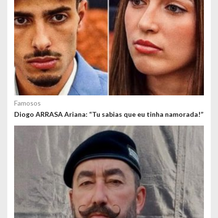
o
s
Famosos
Diogo ARRASA Ariana: “Tu sabias que eu tinha namorada!”