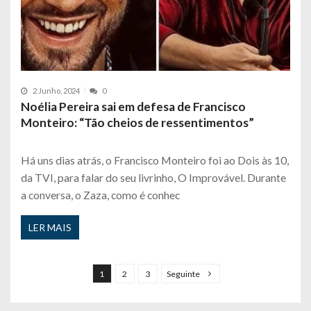
2 Junho, 2024
0
Noélia Pereira sai em defesa de Francisco
Monteiro: “Tão cheios de ressentimentos”
Há uns dias atrás, o Francisco Monteiro foi ao Dois às 10,
da TVI, para falar do seu livrinho, O Improvável. Durante
a conversa, o Zaza, como é conhec
LER MAIS
P
a
1
2
3
Seguinte
g
i