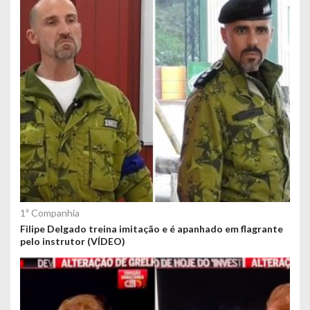
e
ú
d
o
s
1ª Companhia
Filipe Delgado treina imitação e é apanhado em flagrante
pelo instrutor (VÍDEO)