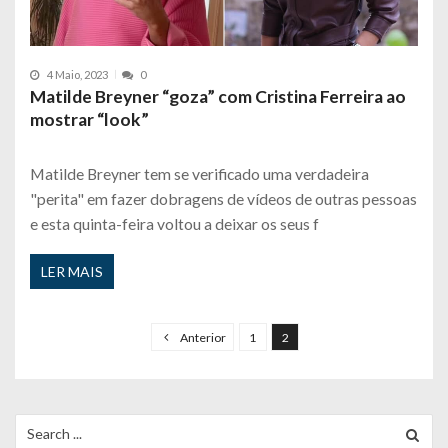
4 Maio, 2023
0
Matilde Breyner “goza” com Cristina Ferreira ao
mostrar “look”
Matilde Breyner tem se verificado uma verdadeira
"perita" em fazer dobragens de vídeos de outras pessoas
e esta quinta-feira voltou a deixar os seus f
LER MAIS
P
a
Anterior
1
2
g
i
n
Search
for:
a