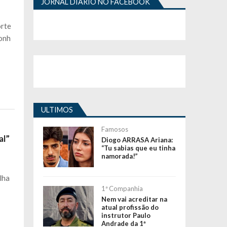
JORNAL DIÁRIO NO FACEBOOK
orte
conh
ULTIMOS
Famosos
al”
Diogo ARRASA Ariana:
“Tu sabias que eu tinha
namorada!”
lha
1ª Companhia
Nem vai acreditar na
atual profissão do
instrutor Paulo
Andrade da 1ª