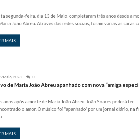
 nos is’: “Ficou chateado comigo?”
27 JANEIRO, 2026
ta segunda-feira, dia 13 de Maio, completaram três anos desde a m
e exercício
27 JANEIRO, 2026
Maria João Abreu. Através das redes sociais, foram várias as caras 
rutor e é apanhado
27 JANEIRO, 2026
e Cláudio Ramos: “É um atentado…”
25 JANEIRO, 2026
ER MAIS
ós entrevista polémica a Flávio Furtado...
25 JANEIRO, 2026
o homem que pegou fogo à estátua de Cristiano R...
25 JANEIRO, 2026
 hilariante
24 JANEIRO, 2026
ue eu tinha namorada!”
24 MARÇO, 2026
9 Maio, 2023
0
o do instrutor Paulo Andrade da 1ª Companhia!...
30 JANEIRO, 2026
úvo de Maria João Abreu apanhado com nova “amiga especi
a de 400 euros POR DIA enquanto comentador na TVI
30 JANEIRO, 2026
s anos após a morte de Maria João Abreu, João Soares poderá ter
ncontrado o amor. O músico foi "apanhado" por um jornal diário, na fi
a
ER MAIS