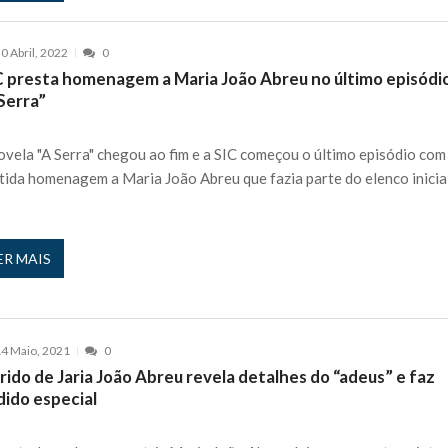
0 Abril, 2022
0
C presta homenagem a Maria João Abreu no último episódi
Serra”
ovela "A Serra" chegou ao fim e a SIC começou o último episódio co
tida homenagem a Maria João Abreu que fazia parte do elenco inicia
ER MAIS
4 Maio, 2021
0
ido de Jaria João Abreu revela detalhes do “adeus” e faz
dido especial