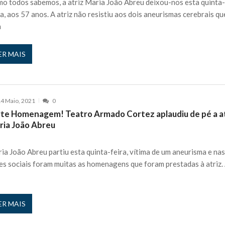
o todos sabemos, a atriz Maria João Abreu deixou-nos esta quinta
ra, aos 57 anos. A atriz não resistiu aos dois aneurismas cerebrais qu
h
ER MAIS
4 Maio, 2021
0
rte Homenagem! Teatro Armado Cortez aplaudiu de pé a a
ria João Abreu
ia João Abreu partiu esta quinta-feira, vítima de um aneurisma e na
es sociais foram muitas as homenagens que foram prestadas à atriz.
ER MAIS