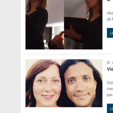
Maria Botelho Moniz coloca ‘pontos
Nes
Sara Santos fica em “pânico” durant
de 
Filipe Delgado volta a imitar o inst
Gonçalo Quinaz CRITICA “dança” d
L
Catarina Miranda revela “cachet” ap
PSP já tomou medidas em relação a
Inês e Dylan divertem fãs com vídeo
Diogo ARRASA Ariana: “Tu sabias q
1
Nem vai acreditar na atual profissã
Vi
Francisco Monteiro GASTAVA cerc
Doi
ree
par
L