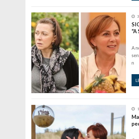
3
SI
“A 
A n
sen
n
L
1
Mar
pe