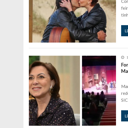
Com
fei
tin
L
1
Fo
Ma
Mar
red
SIC
L