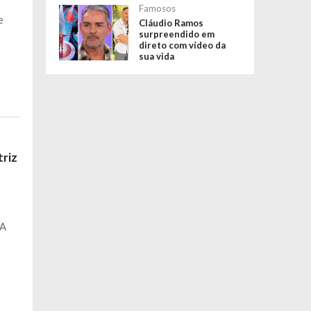
-
Famosos
e
Cláudio Ramos
surpreendido em
direto com vídeo da
sua vida
triz
s
 A