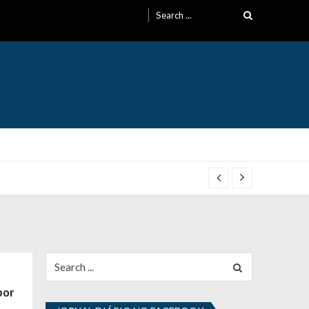
Search
for:
Search
for:
por