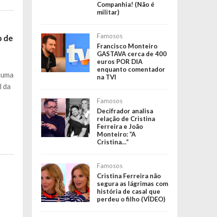
Companhia! (Não é
militar)
Famosos
o de
Francisco Monteiro
GASTAVA cerca de 400
euros POR DIA
enquanto comentador
m uma
na TVI
l da
Famosos
Decifrador analisa
relação de Cristina
Ferreira e João
Monteiro: “A
Cristina…”
Famosos
Cristina Ferreira não
segura as lágrimas com
história de casal que
perdeu o filho (VÍDEO)