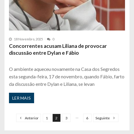
18 Novembro, 2025
0
Concorrentes acusam Liliana de provocar
discussão entre Dylan e Fábio
O ambiente aqueceu novamente na Casa dos Segredos
esta segunda-feira, 17 de novembro, quando Fábio, farto
da discussão entre Dylan e Liliana, se levan
LER MAIS
P
a
…
Anterior
1
2
3
6
Seguinte
g
i