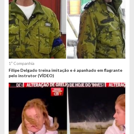
o
s
1ª Companhia
Filipe Delgado treina imitação e é apanhado em flagrante
pelo instrutor (VÍDEO)