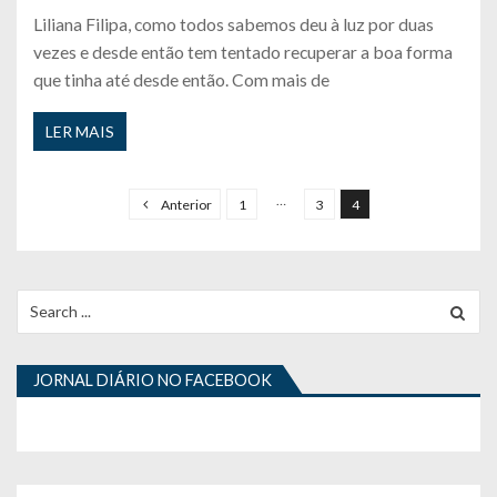
Liliana Filipa, como todos sabemos deu à luz por duas
vezes e desde então tem tentado recuperar a boa forma
que tinha até desde então. Com mais de
LER MAIS
P
a
…
Anterior
1
3
4
g
i
n
Search
for:
a
ç
JORNAL DIÁRIO NO FACEBOOK
ã
o
d
o