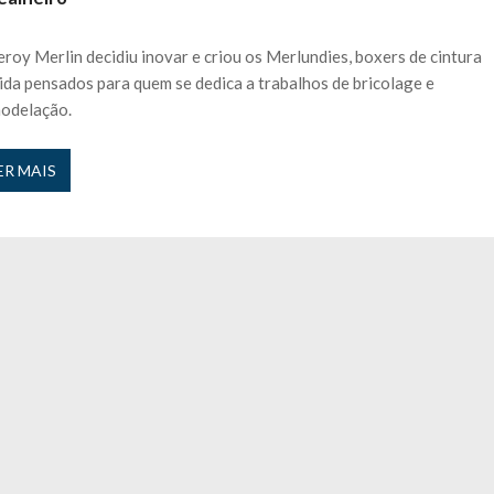
ávida cinco vezes e “Perdi todos…”
27 JANEIRO, 2026
 nos is’: “Ficou chateado comigo?”
27 JANEIRO, 2026
eroy Merlin decidiu inovar e criou os Merlundies, boxers de cintura
e exercício
27 JANEIRO, 2026
ida pensados para quem se dedica a trabalhos de bricolage e
rutor e é apanhado
27 JANEIRO, 2026
odelação.
e Cláudio Ramos: “É um atentado…”
25 JANEIRO, 2026
ós entrevista polémica a Flávio Furtado...
25 JANEIRO, 2026
ER MAIS
o homem que pegou fogo à estátua de Cristiano R...
25 JANEIRO, 2026
 hilariante
24 JANEIRO, 2026
ue eu tinha namorada!”
24 MARÇO, 2026
o do instrutor Paulo Andrade da 1ª Companhia!...
30 JANEIRO, 2026
a de 400 euros POR DIA enquanto comentador na TVI
30 JANEIRO, 2026