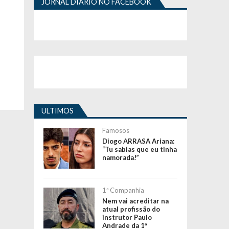
JORNAL DIÁRIO NO FACEBOOK
ULTIMOS
Famosos
Diogo ARRASA Ariana:
“Tu sabias que eu tinha
namorada!”
1ª Companhia
Nem vai acreditar na
atual profissão do
instrutor Paulo
Andrade da 1ª