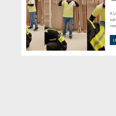
Andrea Soares revela que esteve gr
Maria Botelho Moniz coloca ‘pontos
A L
Sara Santos fica em “pânico” durant
sub
Filipe Delgado volta a imitar o inst
rem
Gonçalo Quinaz CRITICA “dança” d
Catarina Miranda revela “cachet” ap
L
PSP já tomou medidas em relação a
Inês e Dylan divertem fãs com vídeo
Diogo ARRASA Ariana: “Tu sabias q
Nem vai acreditar na atual profissã
Francisco Monteiro GASTAVA cerc