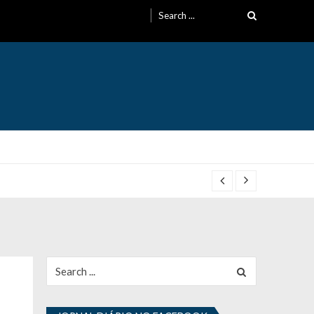
Search
for:
Search
for: