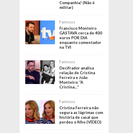
Companhia! (Não é
militar)
Famosos
Francisco Monteiro
GASTAVA cerca de 400
euros POR DIA
enquanto comentador
na TVI
Famosos
Decifrador analisa
relação de Cristina
Ferreira e João
Monteiro: “A
Cristina…”
Famosos
Cristina Ferreira não
segura as lágrimas com
história de casal que
perdeu o filho (VÍDEO)