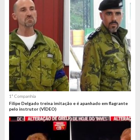
e
ú
d
o
s
1ª Companhia
Filipe Delgado treina imitação e é apanhado em flagrante
pelo instrutor (VÍDEO)