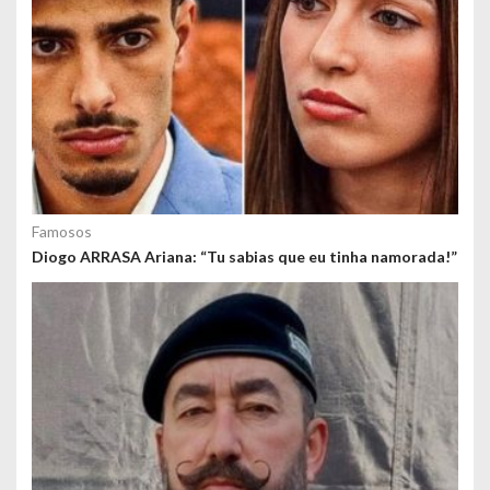
o
s
Famosos
Diogo ARRASA Ariana: “Tu sabias que eu tinha namorada!”