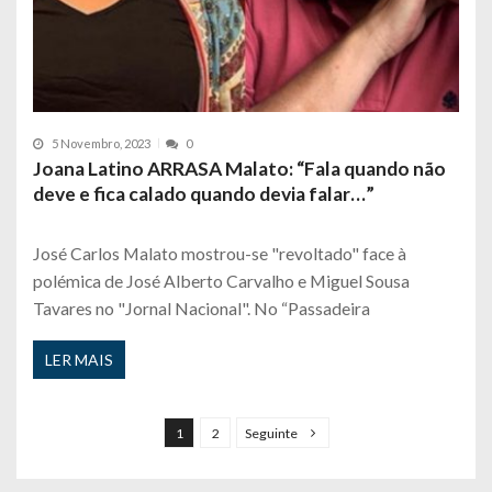
5 Novembro, 2023
0
Joana Latino ARRASA Malato: “Fala quando não
deve e fica calado quando devia falar…”
José Carlos Malato mostrou-se "revoltado" face à
polémica de José Alberto Carvalho e Miguel Sousa
Tavares no "Jornal Nacional". No “Passadeira
LER MAIS
P
a
1
2
Seguinte
g
i