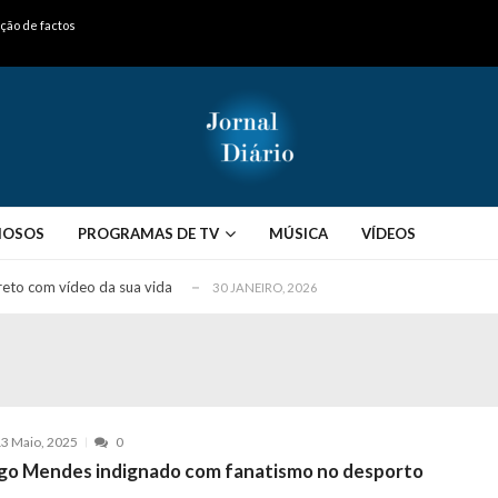
o homem que pegou fogo à estátua de Cristiano R...
ação de factos
25 JANEIRO, 2026
 hilariante
24 JANEIRO, 2026
ue eu tinha namorada!”
24 MARÇO, 2026
o do instrutor Paulo Andrade da 1ª Companhia!...
30 JANEIRO, 2026
a de 400 euros POR DIA enquanto comentador na TVI
30 JANEIRO, 2026
na Ferreira e João Monteiro: “A CristinaR...
30 JANEIRO, 2026
mas com história de casal que perdeu o filh...
30 JANEIRO, 2026
MOSOS
PROGRAMAS DE TV
MÚSICA
VÍDEOS
eto com vídeo da sua vida
30 JANEIRO, 2026
apanhado em flagrante pelo instrutor (VÍDEO)...
30 JANEIRO, 2026
mento viral em direto
30 JANEIRO, 2026
re o “Secret Story 10”
27 JANEIRO, 2026
oltou a seguir” João Félix no Instagram...
27 JANEIRO, 2026
ão sobre atraso menstrual
27 JANEIRO, 2026
3 Maio, 2025
0
 de Cândido Pereira como comentador
27 JANEIRO, 2026
go Mendes indignado com fanatismo no desporto
ávida cinco vezes e “Perdi todos…”
27 JANEIRO, 2026