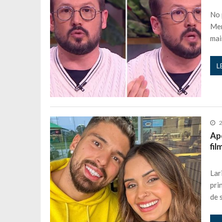
Maria Botelho Moniz coloca ‘pontos
No 
Men
Sara Santos fica em “pânico” durant
mai
Filipe Delgado volta a imitar o inst
Gonçalo Quinaz CRITICA “dança” d
L
Catarina Miranda revela “cachet” ap
PSP já tomou medidas em relação a
Inês e Dylan divertem fãs com vídeo
Diogo ARRASA Ariana: “Tu sabias q
2
Nem vai acreditar na atual profissã
Apó
fil
Francisco Monteiro GASTAVA cerc
Lar
pri
de 