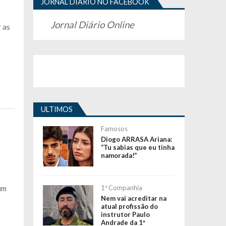
JORNAL DIÁRIO NO FACEBOOK
Jornal Diário Online
 as
ULTIMOS
Famosos
Diogo ARRASA Ariana:
“Tu sabias que eu tinha
namorada!”
fim
1ª Companhia
Nem vai acreditar na
atual profissão do
instrutor Paulo
Andrade da 1ª