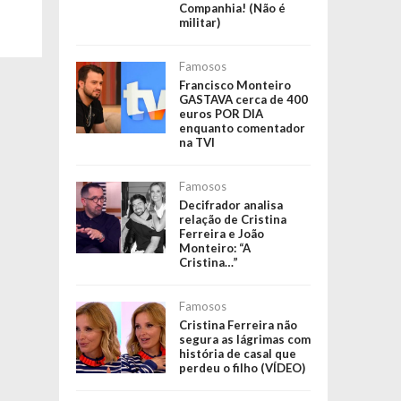
Companhia! (Não é
militar)
Famosos
Francisco Monteiro
GASTAVA cerca de 400
euros POR DIA
enquanto comentador
na TVI
Famosos
Decifrador analisa
relação de Cristina
Ferreira e João
Monteiro: “A
Cristina…”
Famosos
Cristina Ferreira não
segura as lágrimas com
história de casal que
perdeu o filho (VÍDEO)