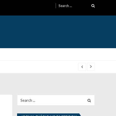
Search
for:
Search
for: