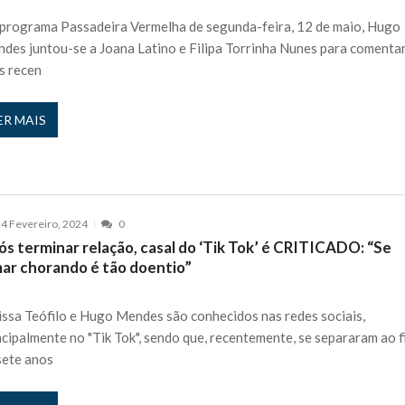
 nos is’: “Ficou chateado comigo?”
27 JANEIRO, 2026
programa Passadeira Vermelha de segunda-feira, 12 de maio, Hugo
des juntou-se a Joana Latino e Filipa Torrinha Nunes para comentar
e exercício
27 JANEIRO, 2026
s recen
rutor e é apanhado
27 JANEIRO, 2026
e Cláudio Ramos: “É um atentado…”
25 JANEIRO, 2026
ER MAIS
ós entrevista polémica a Flávio Furtado...
25 JANEIRO, 2026
o homem que pegou fogo à estátua de Cristiano R...
25 JANEIRO, 2026
 hilariante
24 JANEIRO, 2026
ue eu tinha namorada!”
24 MARÇO, 2026
4 Fevereiro, 2024
0
o do instrutor Paulo Andrade da 1ª Companhia!...
30 JANEIRO, 2026
s terminar relação, casal do ‘Tik Tok’ é CRITICADO: “Se
mar chorando é tão doentio”
a de 400 euros POR DIA enquanto comentador na TVI
30 JANEIRO, 2026
issa Teófilo e Hugo Mendes são conhecidos nas redes sociais,
ncipalmente no "Tik Tok", sendo que, recentemente, se separaram ao 
sete anos