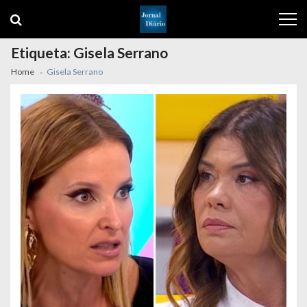
Skip
Skip
to
to
navigation
content
Etiqueta:
Gisela Serrano
Home
Gisela Serrano