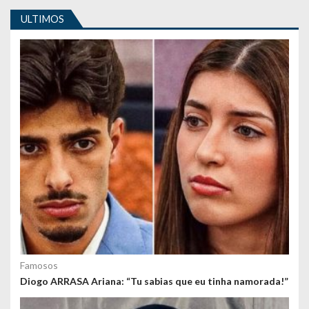
o
ULTIMOS
n
t
e
ú
d
o
s
Famosos
Diogo ARRASA Ariana: “Tu sabias que eu tinha namorada!”