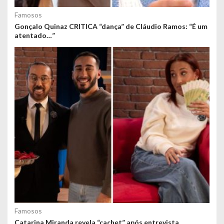
Famosos
Gonçalo Quinaz CRITICA “dança” de Cláudio Ramos: “É um
atentado…”
Famosos
Catarina Miranda revela “cachet” após entrevista