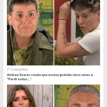
e
ú
d
o
s
1ª Companhia
Andrea Soares revela que esteve grávida cinco vezes e
“Perdi todos…”