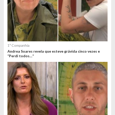
s
1ª Companhia
Andrea Soares revela que esteve grávida cinco vezes e
“Perdi todos…”