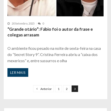
20 Setembro, 2025
0
“Grande otário”: Fábio foi o autor da frase e
colegas arrasam
O ambiente ficou pesado na noite de sexta-feira na casa
do “Secret Story 9”. Cristina Ferreira abriu a “caixa dos
mexericos” e, entre sussurros e olha
LER MAIS
P
a
Anterior
1
2
3
g
i
n
Search