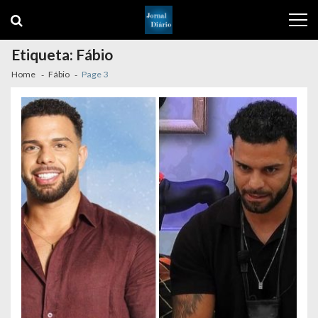
Skip
Skip
to
to
navigation
content
Etiqueta:
Fábio
Home
Fábio
Page 3