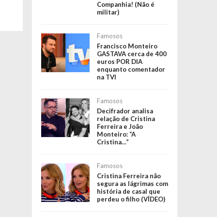
Companhia! (Não é
militar)
Famosos
Francisco Monteiro
GASTAVA cerca de 400
euros POR DIA
enquanto comentador
na TVI
Famosos
Decifrador analisa
relação de Cristina
Ferreira e João
Monteiro: “A
Cristina…”
Famosos
Cristina Ferreira não
segura as lágrimas com
história de casal que
perdeu o filho (VÍDEO)