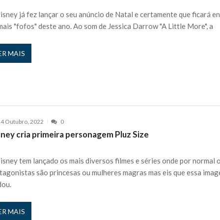
isney já fez lançar o seu anúncio de Natal e certamente que ficará e
 nos is’: “Ficou chateado comigo?”
27 JANEIRO, 2026
mais "fofos" deste ano. Ao som de Jessica Darrow "A Little More", a
e exercício
27 JANEIRO, 2026
rutor e é apanhado
27 JANEIRO, 2026
ER MAIS
e Cláudio Ramos: “É um atentado…”
25 JANEIRO, 2026
ós entrevista polémica a Flávio Furtado...
25 JANEIRO, 2026
o homem que pegou fogo à estátua de Cristiano R...
25 JANEIRO, 2026
 hilariante
24 JANEIRO, 2026
ue eu tinha namorada!”
24 MARÇO, 2026
4 Outubro, 2022
0
o do instrutor Paulo Andrade da 1ª Companhia!...
sney cria primeira personagem Pluz Size
30 JANEIRO, 2026
a de 400 euros POR DIA enquanto comentador na TVI
30 JANEIRO, 2026
isney tem lançado os mais diversos filmes e séries onde por normal 
tagonistas são princesas ou mulheres magras mas eis que essa ima
ou.
ER MAIS