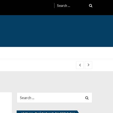
Search
for:
Search
for: