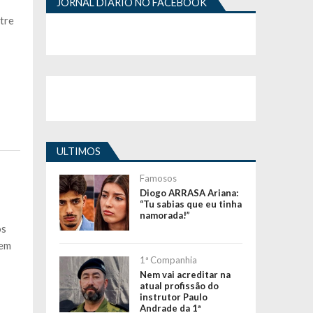
JORNAL DIÁRIO NO FACEBOOK
ntre
ULTIMOS
Famosos
Diogo ARRASA Ariana:
“Tu sabias que eu tinha
namorada!”
os
gem
1ª Companhia
Nem vai acreditar na
atual profissão do
instrutor Paulo
Andrade da 1ª