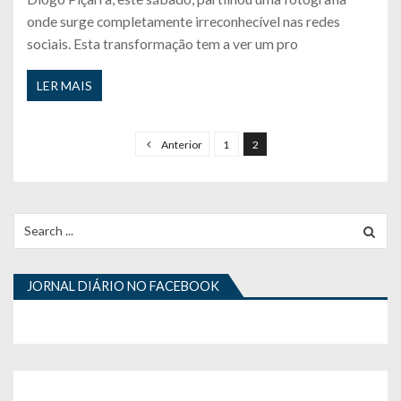
onde surge completamente irreconhecível nas redes
sociais. Esta transformação tem a ver um pro
LER MAIS
P
a
Anterior
1
2
g
i
n
Search
for:
a
ç
JORNAL DIÁRIO NO FACEBOOK
ã
o
d
o
s