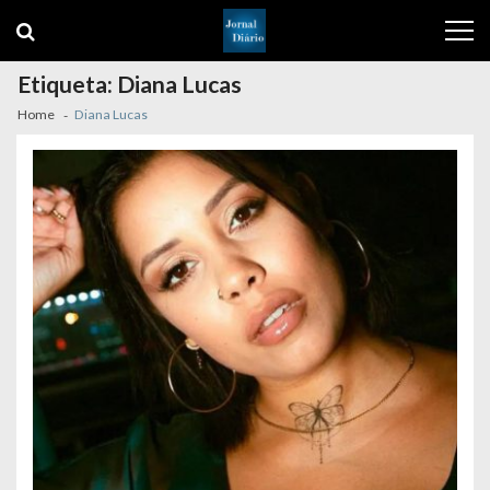
Skip
Skip
to
to
navigation
content
Etiqueta:
Diana Lucas
Home
Diana Lucas