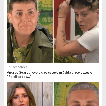
ú
d
o
s
1ª Companhia
Andrea Soares revela que esteve grávida cinco vezes e
“Perdi todos…”