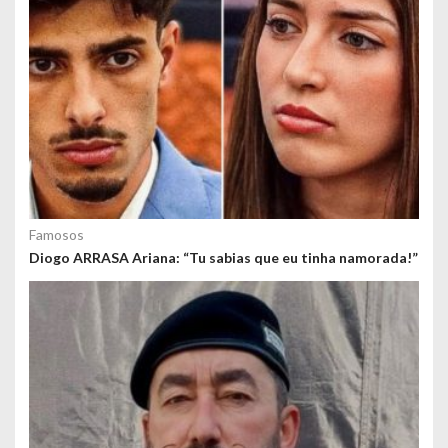
d
o
s
Famosos
Diogo ARRASA Ariana: “Tu sabias que eu tinha namorada!”