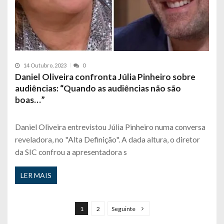
14 Outubro, 2023
0
Daniel Oliveira confronta Júlia Pinheiro sobre
audiências: “Quando as audiências não são
boas…”
Daniel Oliveira entrevistou Júlia Pinheiro numa conversa
reveladora, no "Alta Definição". A dada altura, o diretor
da SIC confrou a apresentadora s
LER MAIS
P
a
1
2
Seguinte
g