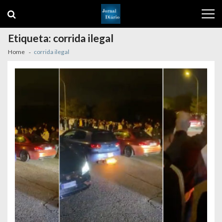
Skip
Skip
to
to
navigation
content
Etiqueta:
corrida ilegal
Home
corrida ilegal