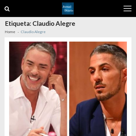
Skip
Skip
to
to
navigation
content
Etiqueta:
Claudio Alegre
Home
Claudio Alegre