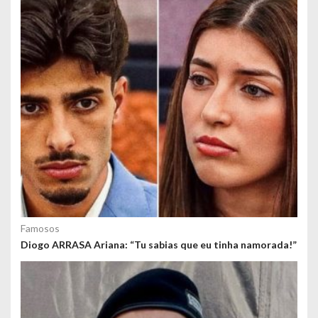
t
e
ú
d
o
s
Famosos
Diogo ARRASA Ariana: “Tu sabias que eu tinha namorada!”