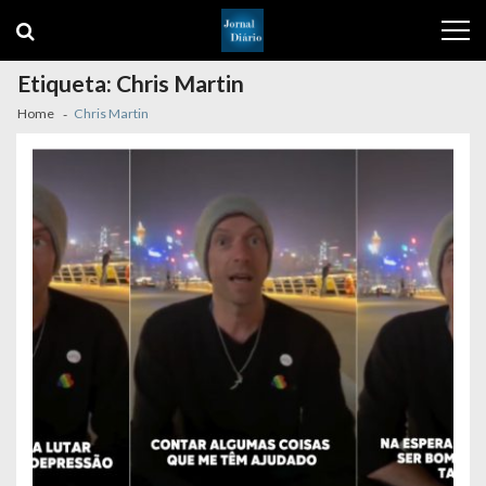
Skip
Skip
to
to
navigation
content
Etiqueta:
Chris Martin
Home
Chris Martin