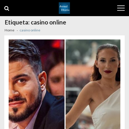
Skip
Skip
to
to
navigation
content
Etiqueta:
casino online
Home
casino online