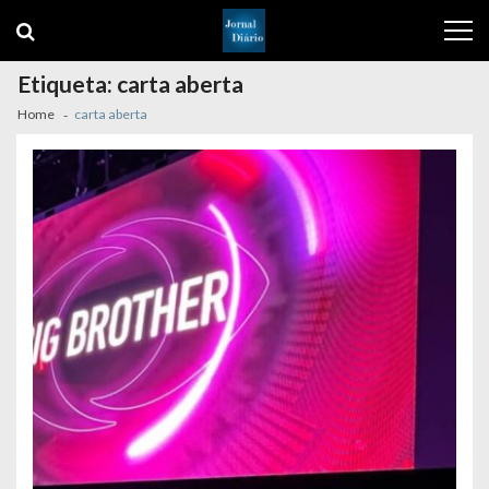
Skip
Skip
to
to
navigation
content
Etiqueta:
carta aberta
Home
carta aberta