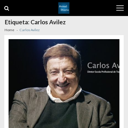
Skip
Skip
to
to
navigation
content
Etiqueta:
Carlos Avilez
Home
Carlos Avilez