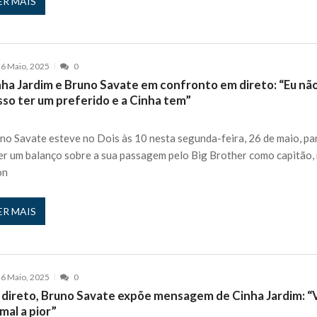
ER MAIS
6 Maio, 2025
0
nha Jardim e Bruno Savate em confronto em direto: “Eu nã
sso ter um preferido e a Cinha tem”
no Savate esteve no Dois às 10 nesta segunda-feira, 26 de maio, pa
er um balanço sobre a sua passagem pelo Big Brother como capitão,
on
ER MAIS
6 Maio, 2025
0
 direto, Bruno Savate expõe mensagem de Cinha Jardim: “
mal a pior”