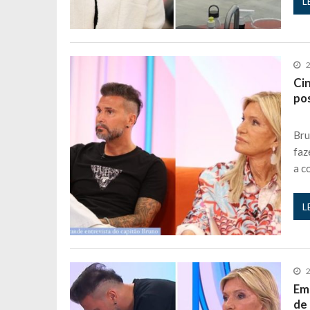
L
2
Ci
po
Bru
faz
a c
L
2
Em
de 