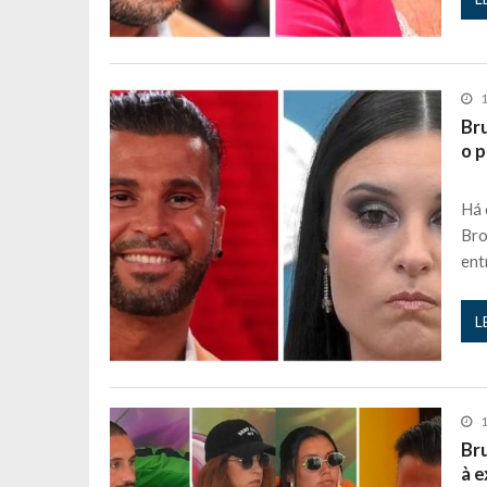
1
Bru
o 
Há 
Bro
ent
L
1
Br
à 