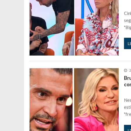
Cin
seg
"Bi
L
2
Br
co
Nes
est
"fr
L