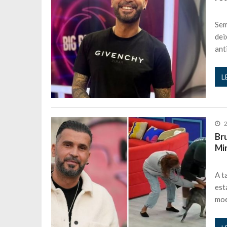
Sem
dei
ant
L
2
Br
Mi
A t
est
moe