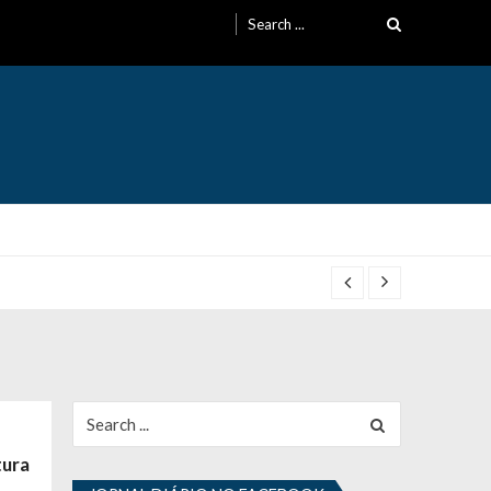
Search
for:
Search
for:
tura