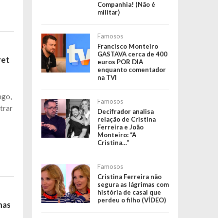
Companhia! (Não é
militar)
Famosos
Francisco Monteiro
GASTAVA cerca de 400
ret
euros POR DIA
enquanto comentador
na TVI
ngo,
Famosos
trar
Decifrador analisa
relação de Cristina
Ferreira e João
Monteiro: “A
Cristina…”
Famosos
Cristina Ferreira não
segura as lágrimas com
história de casal que
perdeu o filho (VÍDEO)
nas