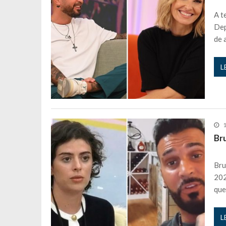
Maria Botelho Moniz coloca ‘pontos
A t
Sara Santos fica em “pânico” durant
Dep
de 
Filipe Delgado volta a imitar o inst
Gonçalo Quinaz CRITICA “dança” d
L
Catarina Miranda revela “cachet” ap
PSP já tomou medidas em relação a
Inês e Dylan divertem fãs com vídeo
Diogo ARRASA Ariana: “Tu sabias q
1
Nem vai acreditar na atual profissã
Br
Francisco Monteiro GASTAVA cerc
Bru
202
que
L