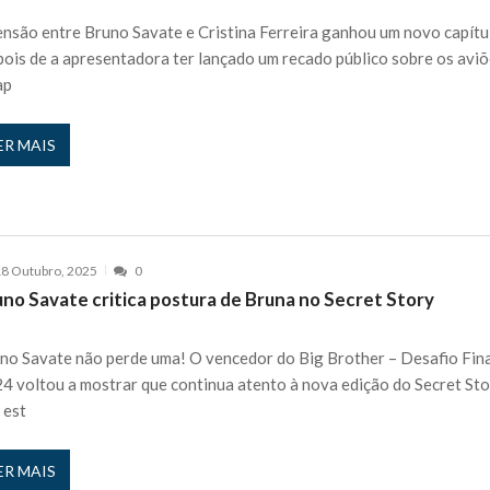
 nos is’: “Ficou chateado comigo?”
27 JANEIRO, 2026
ensão entre Bruno Savate e Cristina Ferreira ganhou um novo capítu
e exercício
ois de a apresentadora ter lançado um recado público sobre os avi
27 JANEIRO, 2026
ap
rutor e é apanhado
27 JANEIRO, 2026
e Cláudio Ramos: “É um atentado…”
25 JANEIRO, 2026
ER MAIS
ós entrevista polémica a Flávio Furtado...
25 JANEIRO, 2026
o homem que pegou fogo à estátua de Cristiano R...
25 JANEIRO, 2026
 hilariante
24 JANEIRO, 2026
ue eu tinha namorada!”
24 MARÇO, 2026
8 Outubro, 2025
0
o do instrutor Paulo Andrade da 1ª Companhia!...
30 JANEIRO, 2026
uno Savate critica postura de Bruna no Secret Story
a de 400 euros POR DIA enquanto comentador na TVI
30 JANEIRO, 2026
no Savate não perde uma! O vencedor do Big Brother – Desafio Fin
4 voltou a mostrar que continua atento à nova edição do Secret Sto
 est
ER MAIS