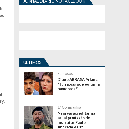
JORNAL DIÁRIO NO FACEBOOK
lo.
ões
ULTIMOS
Famosos
Diogo ARRASA Ariana:
“Tu sabias que eu tinha
namorada!”
al
ry,
1ª Companhia
Nem vai acreditar na
atual profissão do
instrutor Paulo
Andrade da 1ª