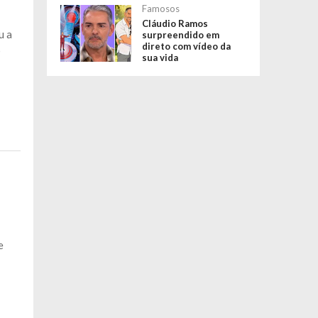
Famosos
Cláudio Ramos
u a
surpreendido em
direto com vídeo da
O
sua vida
e