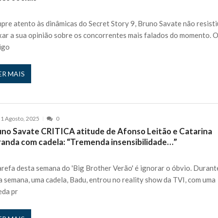
pre atento às dinâmicas do Secret Story 9, Bruno Savate não resisti
xar a sua opinião sobre os concorrentes mais falados do momento. 
igo
ER MAIS
1 Agosto, 2025
0
uno Savate CRITICA atitude de Afonso Leitão e Catarina
randa com cadela: “Tremenda insensibilidade…”
arefa desta semana do 'Big Brother Verão' é ignorar o óbvio. Durant
a semana, uma cadela, Badu, entrou no reality show da TVI, com uma
da pr