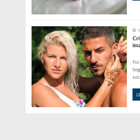
5
Cri
im
Foi
Seg
soc
L