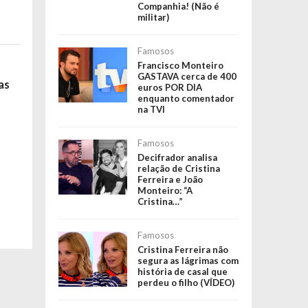
Companhia! (Não é
militar)
Famosos
Francisco Monteiro
GASTAVA cerca de 400
as
euros POR DIA
enquanto comentador
na TVI
Famosos
Decifrador analisa
relação de Cristina
Ferreira e João
Monteiro: “A
Cristina…”
Famosos
Cristina Ferreira não
segura as lágrimas com
história de casal que
perdeu o filho (VÍDEO)