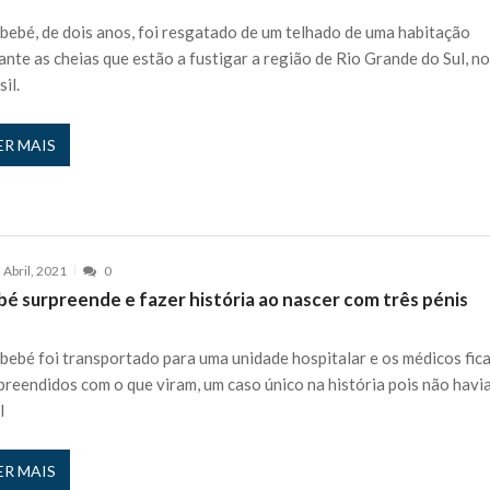
rutor e é apanhado
27 JANEIRO, 2026
bebé, de dois anos, foi resgatado de um telhado de uma habitação
ante as cheias que estão a fustigar a região de Rio Grande do Sul, n
e Cláudio Ramos: “É um atentado…”
25 JANEIRO, 2026
sil.
ós entrevista polémica a Flávio Furtado...
25 JANEIRO, 2026
o homem que pegou fogo à estátua de Cristiano R...
25 JANEIRO, 2026
ER MAIS
 hilariante
24 JANEIRO, 2026
ue eu tinha namorada!”
24 MARÇO, 2026
o do instrutor Paulo Andrade da 1ª Companhia!...
30 JANEIRO, 2026
a de 400 euros POR DIA enquanto comentador na TVI
30 JANEIRO, 2026
 Abril, 2021
0
bé surpreende e fazer história ao nascer com três pénis
bebé foi transportado para uma unidade hospitalar e os médicos fic
preendidos com o que viram, um caso único na história pois não havi
l
ER MAIS