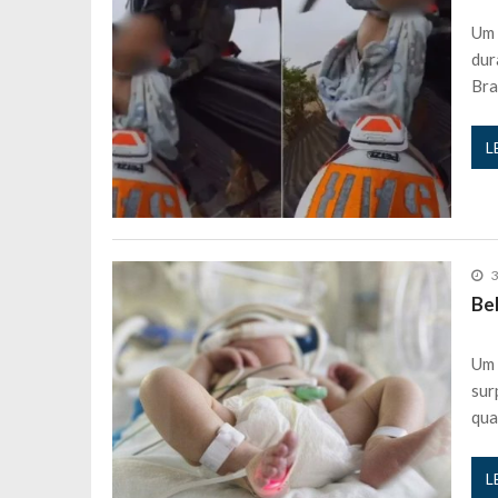
Filipe Delgado volta a imitar o inst
Um 
dur
Gonçalo Quinaz CRITICA “dança” d
Bra
Catarina Miranda revela “cachet” ap
PSP já tomou medidas em relação a
L
Inês e Dylan divertem fãs com vídeo
Diogo ARRASA Ariana: “Tu sabias q
Nem vai acreditar na atual profissã
Francisco Monteiro GASTAVA cerc
3
Be
Um 
sur
qua
L