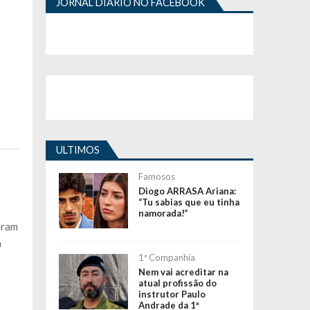
JORNAL DIÁRIO NO FACEBOOK
o
ULTIMOS
Famosos
Diogo ARRASA Ariana:
“Tu sabias que eu tinha
namorada!”
aram
a
1ª Companhia
Nem vai acreditar na
atual profissão do
instrutor Paulo
Andrade da 1ª