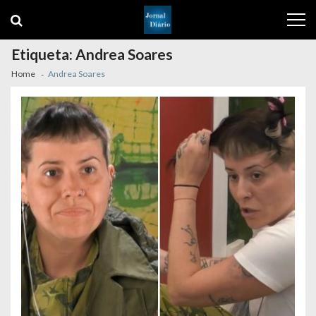
Skip
Skip
to
to
navigation
content
Etiqueta:
Andrea Soares
Home
Andrea Soares