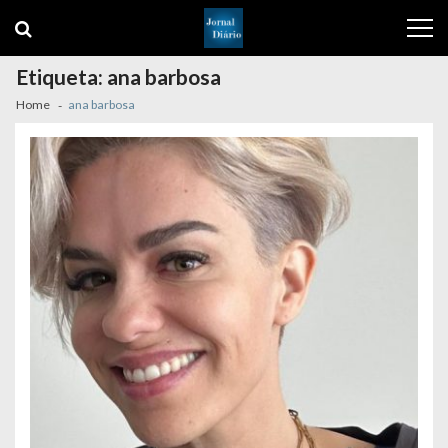
Skip
Skip
to
to
navigation
content
Etiqueta:
ana barbosa
Home
ana barbosa