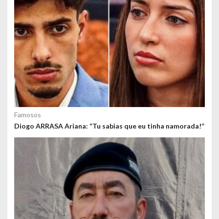
d
o
s
Famosos
Diogo ARRASA Ariana: “Tu sabias que eu tinha namorada!”