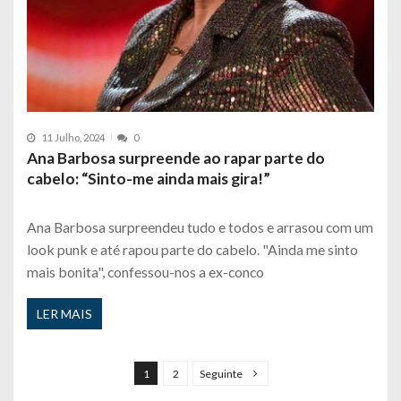
11 Julho, 2024
0
Ana Barbosa surpreende ao rapar parte do
cabelo: “Sinto-me ainda mais gira!”
Ana Barbosa surpreendeu tudo e todos e arrasou com um
look punk e até rapou parte do cabelo. "Ainda me sinto
mais bonita", confessou-nos a ex-conco
LER MAIS
P
a
1
2
Seguinte
g