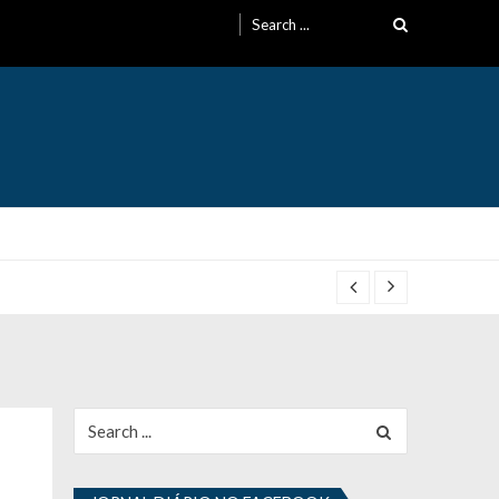
Search
for:
Search
for: