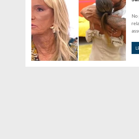
Andrea Soares revela que esteve gr
Maria Botelho Moniz coloca ‘pontos
No 
Sara Santos fica em “pânico” durant
rel
Filipe Delgado volta a imitar o inst
ass
Gonçalo Quinaz CRITICA “dança” d
Catarina Miranda revela “cachet” ap
L
PSP já tomou medidas em relação a
Inês e Dylan divertem fãs com vídeo
Diogo ARRASA Ariana: “Tu sabias q
Nem vai acreditar na atual profissã
Francisco Monteiro GASTAVA cerc