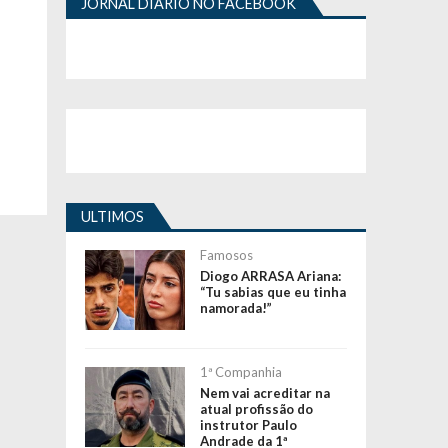
JORNAL DIÁRIO NO FACEBOOK
ULTIMOS
Famosos
Diogo ARRASA Ariana:
“Tu sabias que eu tinha
namorada!”
1ª Companhia
Nem vai acreditar na
atual profissão do
instrutor Paulo
Andrade da 1ª