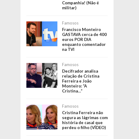
Companhia! (Não é
militar)
Famosos
Francisco Monteiro
GASTAVA cerca de 400
euros POR DIA
enquanto comentador
na TVI
Famosos
Decifrador analisa
relação de Cristina
Ferreira e João
Monteiro: “A
Cristina…”
Famosos
Cristina Ferreira não
segura as lágrimas com
história de casal que
perdeu o filho (VÍDEO)