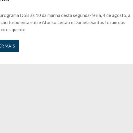
ávida cinco vezes e “Perdi todos…”
27 JANEIRO, 2026
 nos is’: “Ficou chateado comigo?”
27 JANEIRO, 2026
programa Dois às 10 da manhã desta segunda-feira, 4 de agosto, a
e exercício
27 JANEIRO, 2026
ação turbulenta entre Afonso Leitão e Daniela Santos foi um dos
rutor e é apanhado
27 JANEIRO, 2026
untos quente
e Cláudio Ramos: “É um atentado…”
25 JANEIRO, 2026
ós entrevista polémica a Flávio Furtado...
25 JANEIRO, 2026
ER MAIS
o homem que pegou fogo à estátua de Cristiano R...
25 JANEIRO, 2026
 hilariante
24 JANEIRO, 2026
ue eu tinha namorada!”
24 MARÇO, 2026
o do instrutor Paulo Andrade da 1ª Companhia!...
30 JANEIRO, 2026
a de 400 euros POR DIA enquanto comentador na TVI
30 JANEIRO, 2026