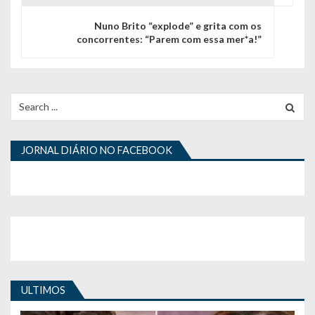
g
Nuno Brito “explode” e grita com os
concorrentes: “Parem com essa mer*a!”
a
ç
ã
Search
for:
o
d
JORNAL DIÁRIO NO FACEBOOK
e
a
r
t
i
ULTIMOS
g