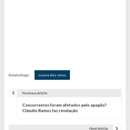
Related tags :
susana dias ramos
Previous Article
N
Concorrentes foram afetados pelo apagão?
a
Cláudio Ramos faz revelação
v
e
Next Article