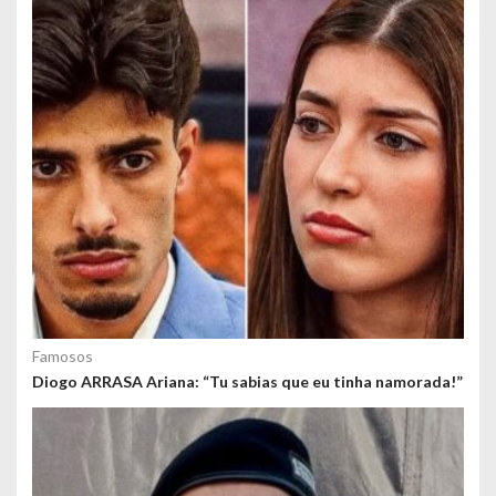
o
s
Famosos
Diogo ARRASA Ariana: “Tu sabias que eu tinha namorada!”