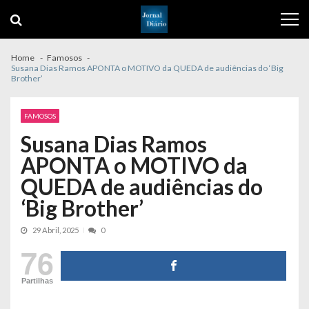
Skip
Skip
to
to
navigation
content
Home
Famosos
Susana Dias Ramos APONTA o MOTIVO da QUEDA de audiências do ‘Big
Brother’
FAMOSOS
Susana Dias Ramos
APONTA o MOTIVO da
QUEDA de audiências do
‘Big Brother’
29 Abril, 2025
0
76
Partilhas