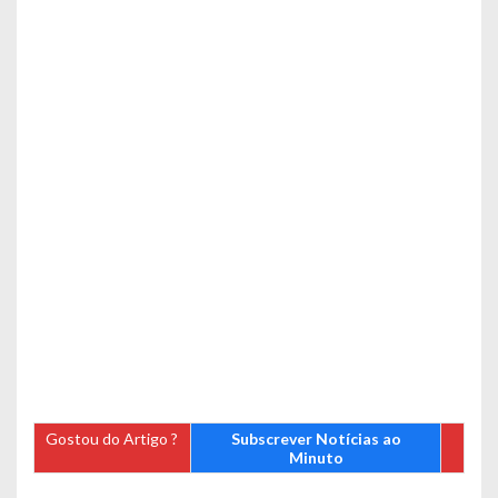
Gostou do Artigo ?
Subscrever Notícias ao
Minuto