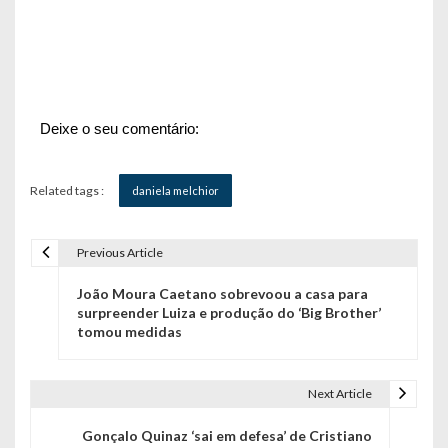
Deixe o seu comentário:
Related tags :
daniela melchior
Previous Article
N
João Moura Caetano sobrevoou a casa para
a
surpreender Luiza e produção do ‘Big Brother’
tomou medidas
v
e
Next Article
g
Gonçalo Quinaz ‘sai em defesa’ de Cristiano