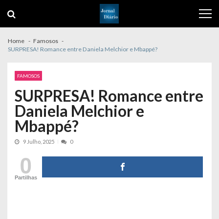
Skip
Skip
to
to
navigation
content
Home
Famosos
SURPRESA! Romance entre Daniela Melchior e Mbappé?
FAMOSOS
SURPRESA! Romance entre
Daniela Melchior e
Mbappé?
9 Julho, 2025
0
0
Partilhas