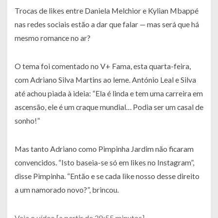
Trocas de likes entre Daniela Melchior e Kylian Mbappé
nas redes sociais estão a dar que falar — mas será que há
mesmo romance no ar?
O tema foi comentado no V+ Fama, esta quarta-feira,
com Adriano Silva Martins ao leme. António Leal e Silva
até achou piada à ideia: “Ela é linda e tem uma carreira em
ascensão, ele é um craque mundial… Podia ser um casal de
sonho!”
Mas tanto Adriano como Pimpinha Jardim não ficaram
convencidos. “Isto baseia-se só em likes no Instagram”,
disse Pimpinha. “Então e se cada like nosso desse direito
a um namorado novo?”, brincou.
Veja o vídeo [a partir de 29:55 minutos].