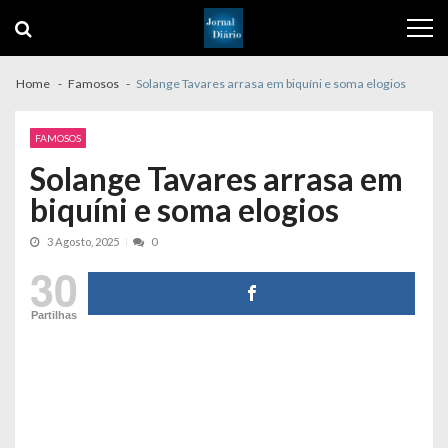
Skip
Skip
to
to
navigation
content
Home
Famosos
Solange Tavares arrasa em biquíni e soma elogios
FAMOSOS
Solange Tavares arrasa em
biquíni e soma elogios
3 Agosto, 2025
0
30
Partilhas