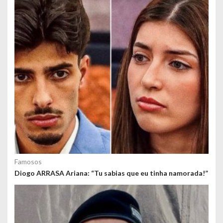
g
o
s
Famosos
Diogo ARRASA Ariana: “Tu sabias que eu tinha namorada!”