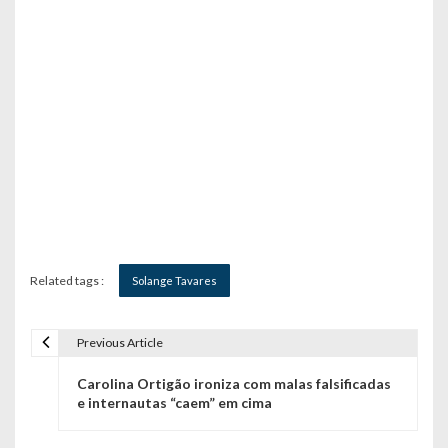
Related tags :
Solange Tavares
Previous Article
N
Carolina Ortigão ironiza com malas falsificadas
a
e internautas “caem” em cima
v