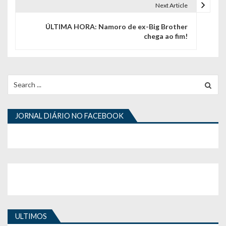
e
Next Article
g
ÚLTIMA HORA: Namoro de ex-Big Brother
chega ao fim!
a
ç
ã
Search
for:
o
d
JORNAL DIÁRIO NO FACEBOOK
e
a
r
t
i
ULTIMOS
g