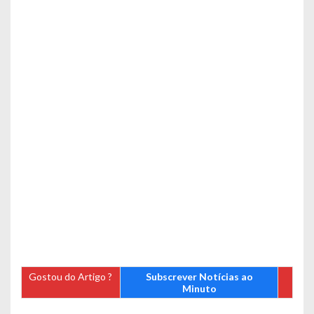
Gostou do Artigo ?
Subscrever Notícias ao
Minuto