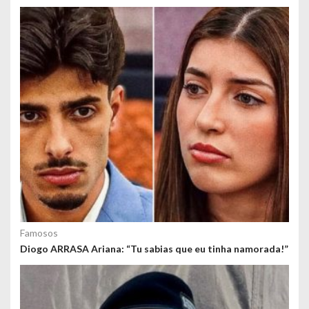
o
s
Famosos
Diogo ARRASA Ariana: “Tu sabias que eu tinha namorada!”