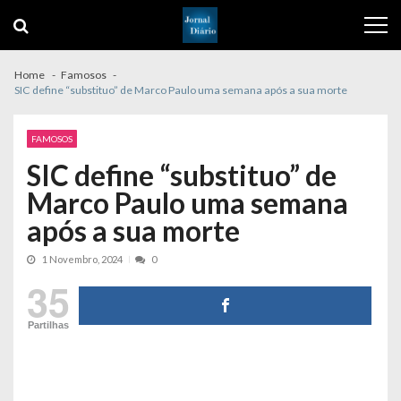
Skip
Skip
to
to
navigation
content
Home
Famosos
SIC define “substituo” de Marco Paulo uma semana após a sua morte
FAMOSOS
SIC define “substituo” de
Marco Paulo uma semana
após a sua morte
1 Novembro, 2024
0
35
Partilhas