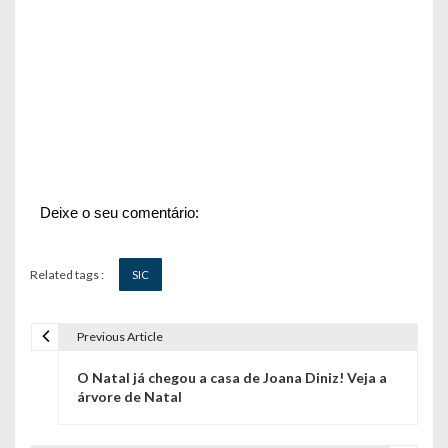
Deixe o seu comentário:
Related tags :
SIC
Previous Article
N
O Natal já chegou a casa de Joana Diniz! Veja a
a
árvore de Natal
v