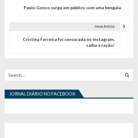
N
Paulo Gonzo surge em público com uma bengala
a
v
Next Article
e
Cristina Ferreira foi censurada no Instagram,
g
saiba a razão!
a
ç
Search
ã
for:
o
JORNAL DIÁRIO NO FACEBOOK
d
e
a
r