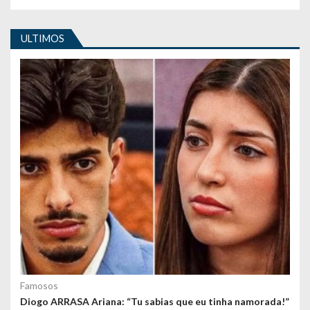
t
i
ULTIMOS
g
o
s
Famosos
Diogo ARRASA Ariana: “Tu sabias que eu tinha namorada!”