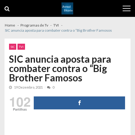
Skip
Skip
to
to
navigation
content
Home
Programas de Tv
TVI
SIC anuncia aposta para combater contra o “Big Brother Famosos
SIC
TVI
SIC anuncia aposta para
combater contra o “Big
Brother Famosos
19 Dezembro, 2021
0
102
Partilhas