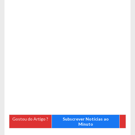
Gostou do Artigo ?
Subscrever Notícias ao
Minuto