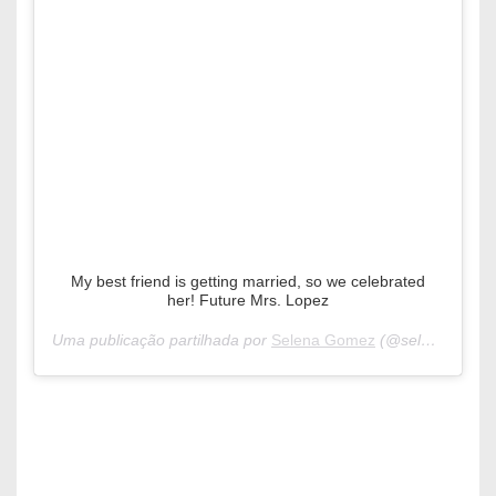
My best friend is getting married, so we celebrated
her! Future Mrs. Lopez
Uma publicação partilhada por
Selena Gomez
(@selenagomez) a