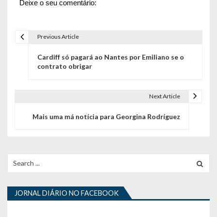
Deixe o seu comentário:
Previous Article
N
Cardiff só pagará ao Nantes por Emiliano se o
a
contrato obrigar
v
e
Next Article
g
Mais uma má notícia para Georgina Rodríguez
a
ç
Search
ã
for:
o
JORNAL DIÁRIO NO FACEBOOK
d