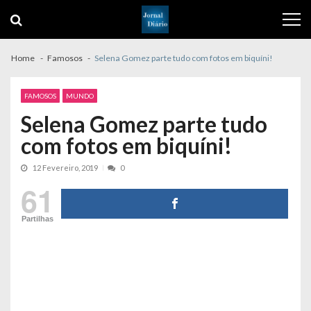
Skip
Skip
to
to
navigation
content
Home
Famosos
Selena Gomez parte tudo com fotos em biquíni!
FAMOSOS
MUNDO
Selena Gomez parte tudo
com fotos em biquíni!
12 Fevereiro, 2019
0
61
Partilhas