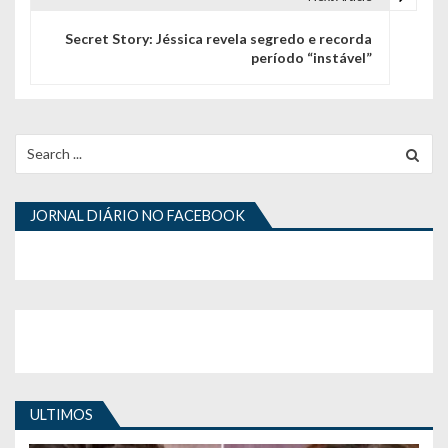
g
Secret Story: Jéssica revela segredo e recorda
período “instável”
a
ç
ã
Search
for:
o
d
JORNAL DIÁRIO NO FACEBOOK
e
a
r
t
i
ULTIMOS
g