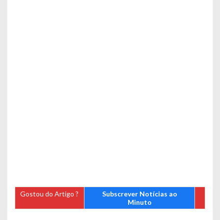
Gostou do Artigo ?
Subscrever Notícias ao
Minuto