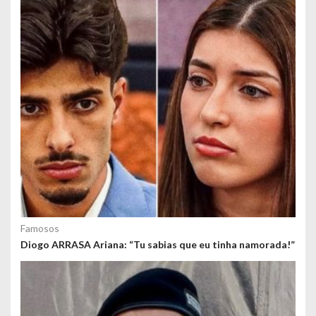
o
s
Famosos
Diogo ARRASA Ariana: “Tu sabias que eu tinha namorada!”