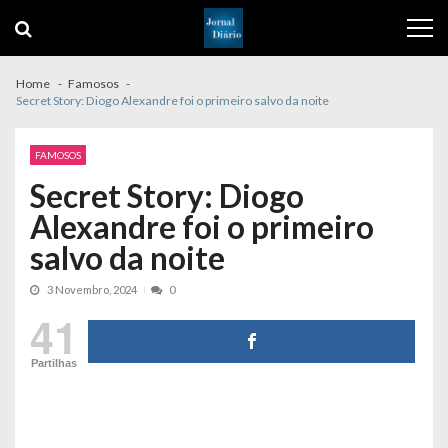
Skip
Skip
to
to
navigation
content
Home
Famosos
Secret Story: Diogo Alexandre foi o primeiro salvo da noite
FAMOSOS
Secret Story: Diogo
Alexandre foi o primeiro
salvo da noite
3 Novembro, 2024
0
41
Partilhas