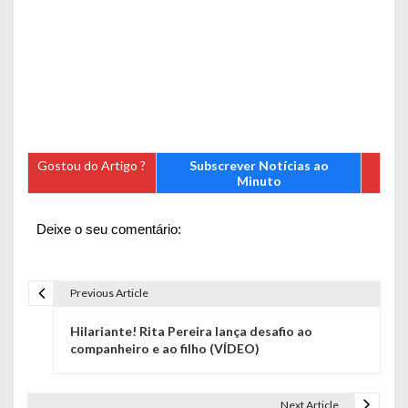
Gostou do Artigo ?
Subscrever Notícias ao
Minuto
Deixe o seu comentário:
Previous Article
N
Hilariante! Rita Pereira lança desafio ao
a
companheiro e ao filho (VÍDEO)
v
e
Next Article