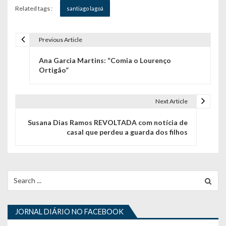
Related tags :
santiago lagoá
Previous Article
N
Ana Garcia Martins: “Comia o Lourenço
a
Ortigão”
v
e
Next Article
g
Susana Dias Ramos REVOLTADA com notícia de
casal que perdeu a guarda dos filhos
a
ç
ã
Search
for:
o
d
JORNAL DIÁRIO NO FACEBOOK