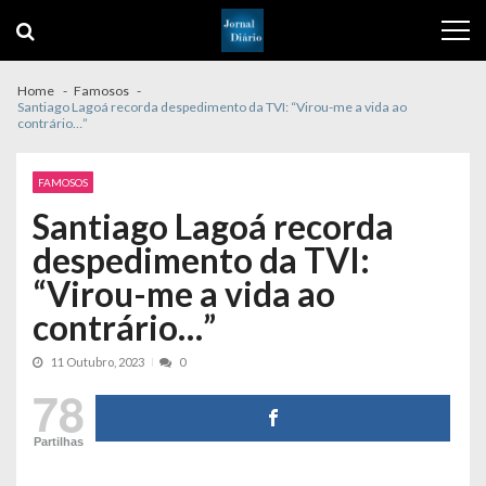
Skip
Skip
to
to
navigation
content
Home
Famosos
Santiago Lagoá recorda despedimento da TVI: “Virou-me a vida ao
contrário…”
FAMOSOS
Santiago Lagoá recorda
despedimento da TVI:
“Virou-me a vida ao
contrário…”
11 Outubro, 2023
0
78
Partilhas