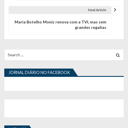
v
e
Next Article
g
Maria Botelho Moniz renova com a TVI, mas sem
grandes regalias
a
ç
ã
Search
for:
o
d
JORNAL DIÁRIO NO FACEBOOK
e
a
r
t
i