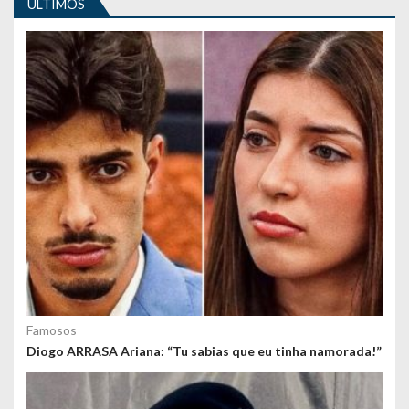
ULTIMOS
g
o
s
Famosos
Diogo ARRASA Ariana: “Tu sabias que eu tinha namorada!”